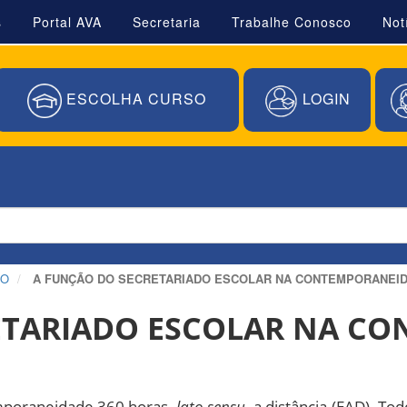
s
Portal AVA
Secretaria
Trabalhe Conosco
Not
ESCOLHA CURSO
LOGIN
ÃO
A FUNÇÃO DO SECRETARIADO ESCOLAR NA CONTEMPORANEID
ETARIADO ESCOLAR NA C
mporaneidade 360 horas,
lato sensu
, a distância (EAD). T