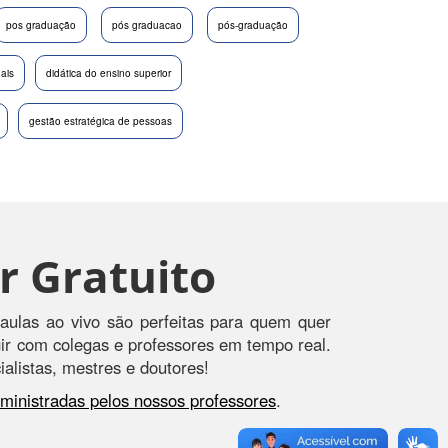
pos graduação
pós graduacao
pós-graduação
nais
didática do ensino superior
gestão estratégica de pessoas
r Gratuito
aulas ao vivo são perfeitas para quem quer
agir com colegas e professores em tempo real.
alistas, mestres e doutores!
s ministradas pelos nossos professores
.