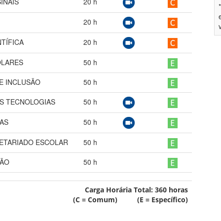
SINAIS
20
h
20
h
TÍFICA
20
h
OLARES
50
h
E INCLUSÃO
50
h
S TECNOLOGIAS
50
h
AS
50
h
RETARIADO ESCOLAR
50
h
ÇÃO
50
h
Carga Horária Total:
360
horas
(C = Comum) (E = Específico)