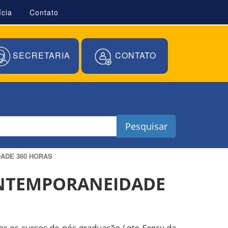
ícia
Contato
SECRETARIA
CONTATO
Pesquisar
ADE 360 HORAS
ONTEMPORANEIDADE
odos os cursos de pós-graduação
Lato Sensu
da