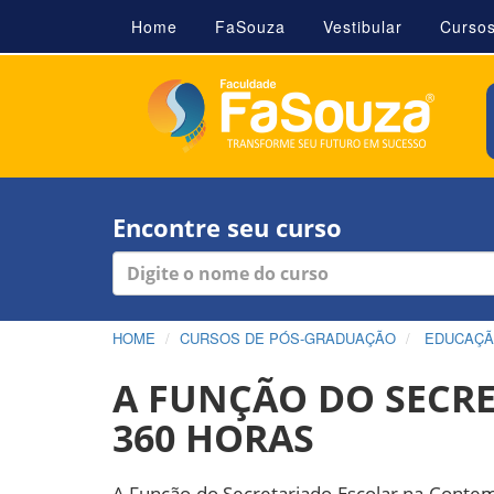
Home
FaSouza
Vestibular
Curso
Encontre seu curso
HOME
CURSOS DE PÓS-GRADUAÇÃO
EDUCAÇ
A FUNÇÃO DO SECR
360 HORAS
A Função do Secretariado Escolar na Conte