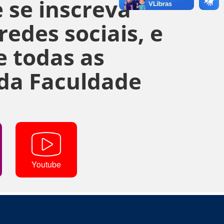
 se inscreva
edes sociais, e
 todas as
da Faculdade
Youtube