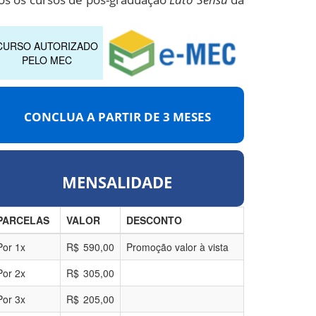
CURSO AUTORIZADO
PELO MEC
CONCLUA A PARTIR DE
3 MESES
MENSALIDADE
PARCELAS
VALOR
DESCONTO
Por
1
x
R$
590,00
Promoção valor à vista
Por
2
x
R$
305,00
Por
3
x
R$
205,00