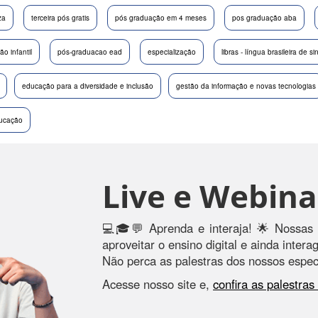
za
terceira pós gratis
pós graduação em 4 meses
pos graduação aba
o infantil
pós-graduacao ead
especialização
libras - língua brasileira de si
educação para a diversidade e inclusão
gestão da informação e novas tecnologias
ducação
Live e Webina
💻🎓💬 Aprenda e interaja! 🌟 Nossas 
aproveitar o ensino digital e ainda inter
Não perca as palestras dos nossos especi
Acesse nosso site e,
confira as palestra