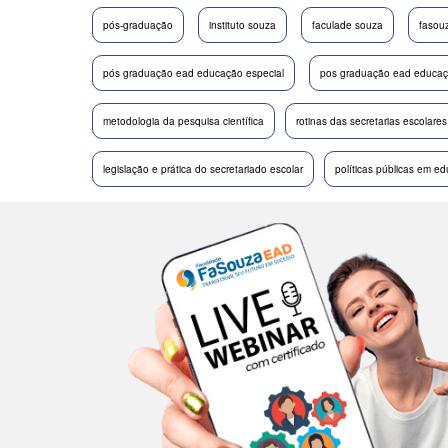
pós-graduação
instituto souza
faculade souza
fasou
pós graduação ead educação especial
pos graduação ead educaçã
metodologia da pesquisa científica
rotinas das secretarias escolares
legislação e prática do secretariado escolar
políticas públicas em e