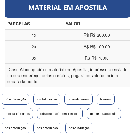
MATERIAL EM APOSTILA
PARCELAS
VALOR
1x
R$
R$ 200,00
2x
R$
R$ 100,00
3x
R$
R$ 70,00
*Caso Aluno queira o material em Apostila, impresso e enviado
no seu endereço, pelos correios, pagará os valores acima
separadamente.
pós-graduação
instituto souza
faculade souza
fasouza
terceira pós gratis
pós graduação em 4 meses
pos graduação aba
pos graduação
pós graduacao
pós-graduação