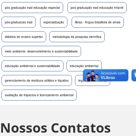
pós graduação ead educação especial
pos graduação ead educação infantil
pós-graduacao ead
especialização
libras - língua brasileira de sinais
didática do ensino superior
metodologia da pesquisa científica
meio ambiente, desenvolvimento e sustentabilidade
educação ambiental e sustentabilidade
educação ambiental
gerenciamento de resíduos sólidos e líquidos
legislação ambiental
avaliação de impactos e licenciamento ambiental
Nossos Contatos