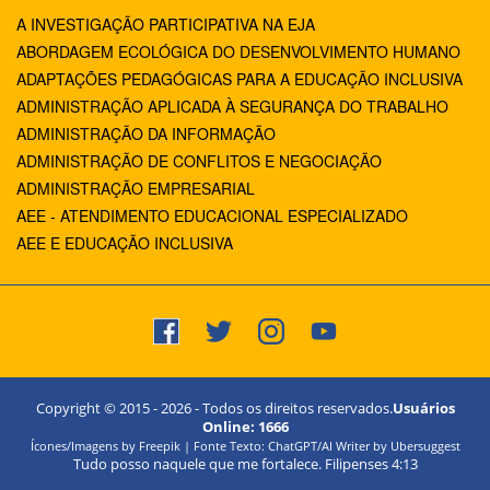
A INVESTIGAÇÃO PARTICIPATIVA NA EJA
ABORDAGEM ECOLÓGICA DO DESENVOLVIMENTO HUMANO
ADAPTAÇÕES PEDAGÓGICAS PARA A EDUCAÇÃO INCLUSIVA
ADMINISTRAÇÃO APLICADA À SEGURANÇA DO TRABALHO
ADMINISTRAÇÃO DA INFORMAÇÃO
ADMINISTRAÇÃO DE CONFLITOS E NEGOCIAÇÃO
ADMINISTRAÇÃO EMPRESARIAL
AEE - ATENDIMENTO EDUCACIONAL ESPECIALIZADO
AEE E EDUCAÇÃO INCLUSIVA
Copyright © 2015 -
2026
- Todos os direitos reservados.
Usuários
Online:
1666
Ícones/Imagens by Freepik | Fonte Texto: ChatGPT/AI Writer by Ubersuggest
Tudo posso naquele que me fortalece. Filipenses 4:13