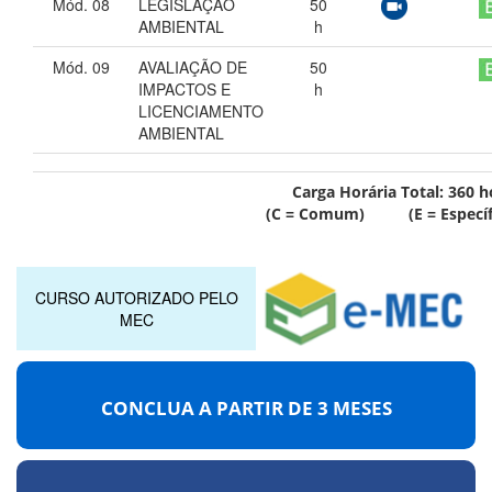
Mód. 08
LEGISLAÇÃO
50
AMBIENTAL
h
Mód. 09
AVALIAÇÃO DE
50
IMPACTOS E
h
LICENCIAMENTO
AMBIENTAL
Carga Horária Total:
360
h
(C = Comum) (E = Específ
CURSO AUTORIZADO PELO
MEC
CONCLUA A PARTIR DE
3 MESES