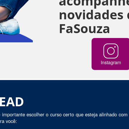
acompanhe
novidades 
FaSouza
Instagram
 EAD
 importante escolher o curso certo que esteja alinhado com 
ara você: