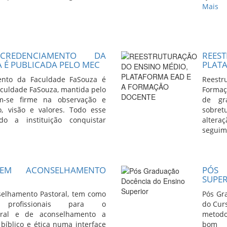
Mais
REDENCIAMENTO DA
REE
 É PUBLICADA PELO MEC
PLAT
ento da Faculdade FaSouza é
Reestr
aculdade FaSouza, mantida pelo
Formaç
êm-se firme na observação e
de gr
o, visão e valores. Todo esse
sobre
o a instituição conquistar
alter
seguime
 EM ACONSELHAMENTO
PÓS 
SUPE
elhamento Pastoral, tem como
Pós Gr
r profissionais para o
do Curs
ral e de aconselhamento a
metodo
 bíblico e ética numa interface
bom 