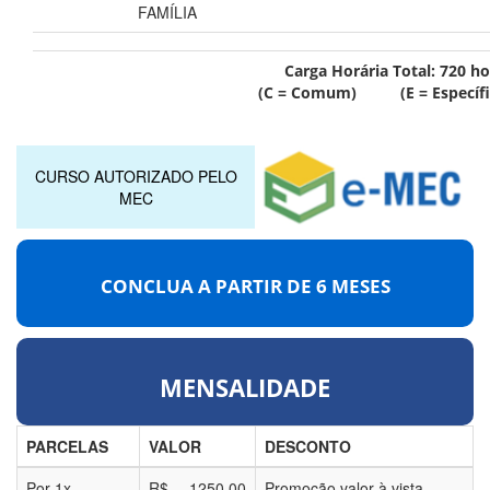
FAMÍLIA
Carga Horária Total:
720
ho
(C = Comum) (E = Específi
CURSO AUTORIZADO PELO
MEC
CONCLUA A PARTIR DE
6 MESES
MENSALIDADE
PARCELAS
VALOR
DESCONTO
Por
1
x
R$
1250,00
Promoção valor à vista