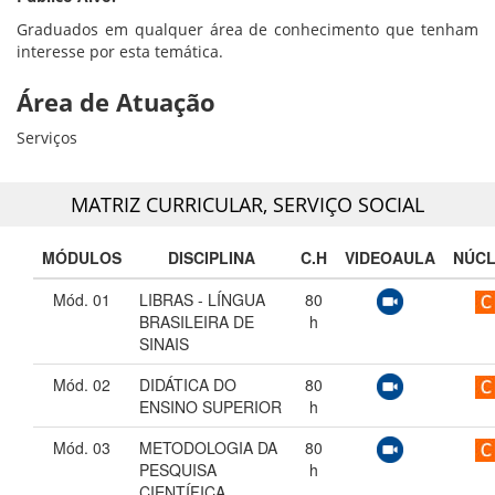
Graduados em qualquer área de conhecimento que tenham
interesse por esta temática.
Área de Atuação
Serviços
MATRIZ CURRICULAR,
SERVIÇO SOCIAL
MÓDULOS
DISCIPLINA
C.H
VIDEOAULA
NÚC
Mód. 01
LIBRAS - LÍNGUA
80
BRASILEIRA DE
h
SINAIS
Mód. 02
DIDÁTICA DO
80
ENSINO SUPERIOR
h
Mód. 03
METODOLOGIA DA
80
PESQUISA
h
CIENTÍFICA