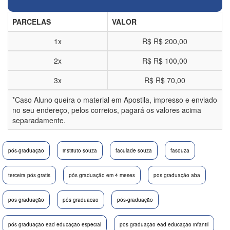
PARCELAS
VALOR
1x
R$
R$ 200,00
2x
R$
R$ 100,00
3x
R$
R$ 70,00
*Caso Aluno queira o material em Apostila, impresso e enviado
no seu endereço, pelos correios, pagará os valores acima
separadamente.
pós-graduação
instituto souza
faculade souza
fasouza
terceira pós gratis
pós graduação em 4 meses
pos graduação aba
pos graduação
pós graduacao
pós-graduação
pós graduação ead educação especial
pos graduação ead educação infantil