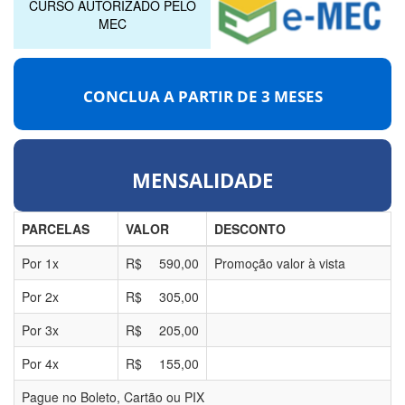
CURSO AUTORIZADO PELO
MEC
CONCLUA A PARTIR DE
3 MESES
MENSALIDADE
PARCELAS
VALOR
DESCONTO
Por
1
x
R$
590,00
Promoção valor à vista
Por
2
x
R$
305,00
Por
3
x
R$
205,00
Por
4
x
R$
155,00
Pague no Boleto, Cartão ou PIX