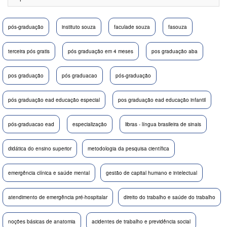
pós-graduação
instituto souza
faculade souza
fasouza
terceira pós gratis
pós graduação em 4 meses
pos graduação aba
pos graduação
pós graduacao
pós-graduação
pós graduação ead educação especial
pos graduação ead educação infantil
pós-graduacao ead
especialização
libras - língua brasileira de sinais
didática do ensino superior
metodologia da pesquisa científica
emergência clínica e saúde mental
gestão de capital humano e intelectual
atendimento de emergência pré-hospitalar
direito do trabalho e saúde do trabalho
noções básicas de anatomia
acidentes de trabalho e previdência social