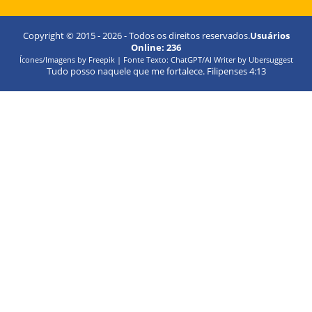
Copyright © 2015 -
2026
- Todos os direitos reservados.
Usuários
Online:
236
Ícones/Imagens by Freepik | Fonte Texto: ChatGPT/AI Writer by Ubersuggest
Tudo posso naquele que me fortalece. Filipenses 4:13