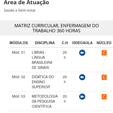
Área de Atuação
Saúde e bem-estar
MATRIZ CURRICULAR,
ENFERMAGEM DO
TRABALHO 360 HORAS
MÓDULOS
DISCIPLINA
C.H
VIDEOAULA
NÚCLEO
Mód. 01
LIBRAS -
20
LÍNGUA
h
BRASILEIRA
DE SINAIS
Mód. 02
DIDÁTICA DO
20
ENSINO
h
SUPERIOR
Mód. 03
METODOLOGIA
20
DA PESQUISA
h
CIENTÍFICA