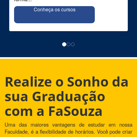
Conheça os cursos
Realize o Sonho da
sua Graduação
com a FaSouza
Uma das maiores vantagens de estudar em nossa
Faculdade, é a flexibilidade de horários. Você pode criar