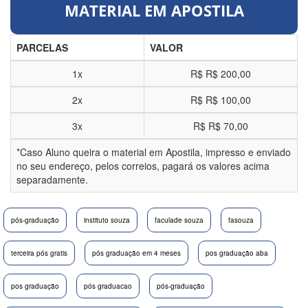
MATERIAL EM APOSTILA
PARCELAS
VALOR
1x
R$
R$ 200,00
2x
R$
R$ 100,00
3x
R$
R$ 70,00
*Caso Aluno queira o material em Apostila, impresso e enviado
no seu endereço, pelos correios, pagará os valores acima
separadamente.
pós-graduação
instituto souza
faculade souza
fasouza
terceira pós gratis
pós graduação em 4 meses
pos graduação aba
pos graduação
pós graduacao
pós-graduação