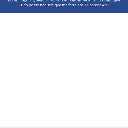
Ícones/Imagens by Freepik | Fonte Texto: ChatGPT/AI Writer by Ubersuggest
Tudo posso naquele que me fortalece. Filipenses 4:13