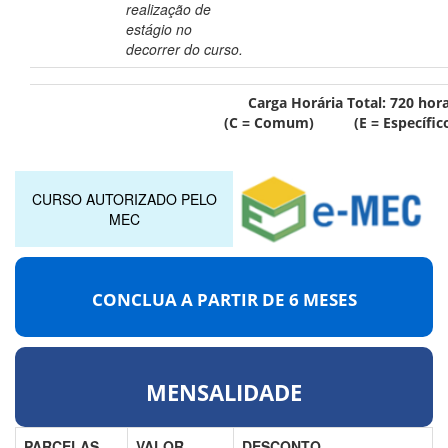
realização de
estágio no
decorrer do curso.
Carga Horária Total:
720
hor
(C = Comum) (E = Específic
CURSO AUTORIZADO PELO
MEC
CONCLUA A PARTIR DE
6 MESES
MENSALIDADE
PARCELAS
VALOR
DESCONTO