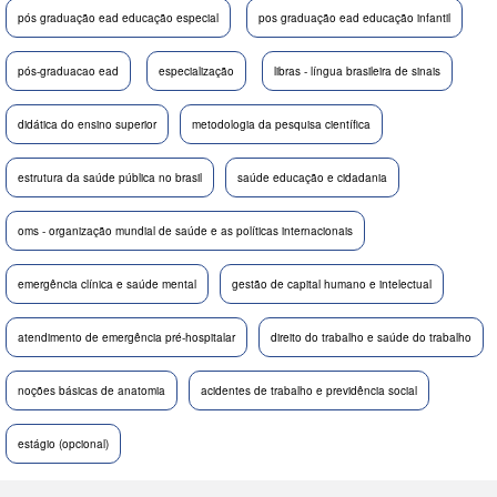
pós graduação ead educação especial
pos graduação ead educação infantil
pós-graduacao ead
especialização
libras - língua brasileira de sinais
didática do ensino superior
metodologia da pesquisa científica
estrutura da saúde pública no brasil
saúde educação e cidadania
oms - organização mundial de saúde e as políticas internacionais
emergência clínica e saúde mental
gestão de capital humano e intelectual
atendimento de emergência pré-hospitalar
direito do trabalho e saúde do trabalho
noções básicas de anatomia
acidentes de trabalho e previdência social
estágio (opcional)