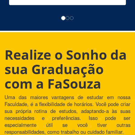
Realize o Sonho da
sua Graduação
com a FaSouza
Uma das maiores vantagens de estudar em nossa
Faculdade, é a flexibilidade de horários. Você pode criar
sua própria rotina de estudos, adaptando-a às suas
necessidades e preferências. Isso pode ser
especialmente útil se você tiver outras
responsabilidades, como trabalho ou cuidado familiar.