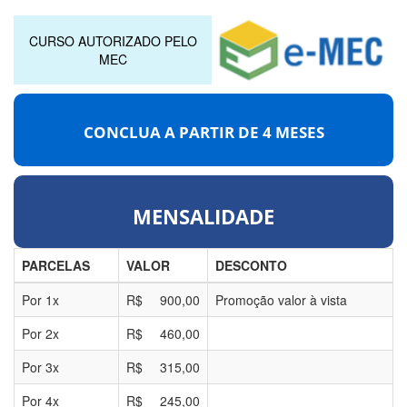
CURSO AUTORIZADO PELO
MEC
CONCLUA A PARTIR DE
4 MESES
MENSALIDADE
PARCELAS
VALOR
DESCONTO
Por
1
x
R$
900,00
Promoção valor à vista
Por
2
x
R$
460,00
Por
3
x
R$
315,00
Por
4
x
R$
245,00