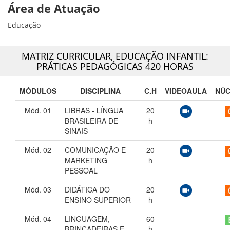
Área de Atuação
Educação
MATRIZ CURRICULAR,
EDUCAÇÃO INFANTIL:
PRÁTICAS PEDAGÓGICAS 420 HORAS
MÓDULOS
DISCIPLINA
C.H
VIDEOAULA
NÚ
Mód. 01
LIBRAS - LÍNGUA
20
BRASILEIRA DE
h
SINAIS
Mód. 02
COMUNICAÇÃO E
20
MARKETING
h
PESSOAL
Mód. 03
DIDÁTICA DO
20
ENSINO SUPERIOR
h
Mód. 04
LINGUAGEM,
60
BRINCADEIRAS E
h