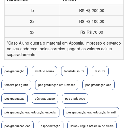
1x
R$
R$ 200,00
2x
R$
R$ 100,00
3x
R$
R$ 70,00
*Caso Aluno queira o material em Apostila, impresso e enviado
no seu endereço, pelos correios, pagará os valores acima
separadamente.
pós-graduação
instituto souza
faculade souza
fasouza
terceira pós gratis
pós graduação em 4 meses
pos graduação aba
pos graduação
pós graduacao
pós-graduação
pós graduação ead educação especial
pos graduação ead educação infantil
pós-graduacao ead
especialização
libras - língua brasileira de sinais