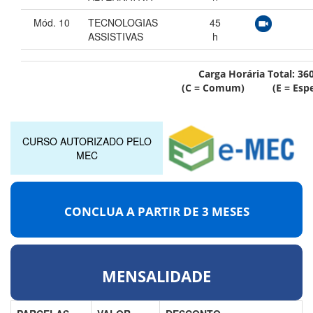
Mód. 10
TECNOLOGIAS
45
ASSISTIVAS
h
Carga Horária Total:
36
(C = Comum) (E = Espec
CURSO AUTORIZADO PELO
MEC
CONCLUA A PARTIR DE
3 MESES
MENSALIDADE