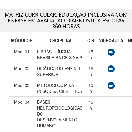
MATRIZ CURRICULAR,
EDUCAÇÃO INCLUSIVA COM
ÊNFASE EM AVALIAÇÃO DIAGNÓSTICA ESCOLAR
360 HORAS
MÓDULOS
DISCIPLINA
C.H
VIDEOAULA
N
Mód. 01
LIBRAS - LÍNGUA
15
BRASILEIRA DE SINAIS
h
Mód. 02
DIDÁTICA DO ENSINO
15
SUPERIOR
h
Mód. 03
METODOLOGIA DA
15
PESQUISA CIENTÍFICA
h
Mód. 04
BASES
45
NEUROPSICOLÓGICAS
h
DO
DESENVOLVIMENTO
HUMANO