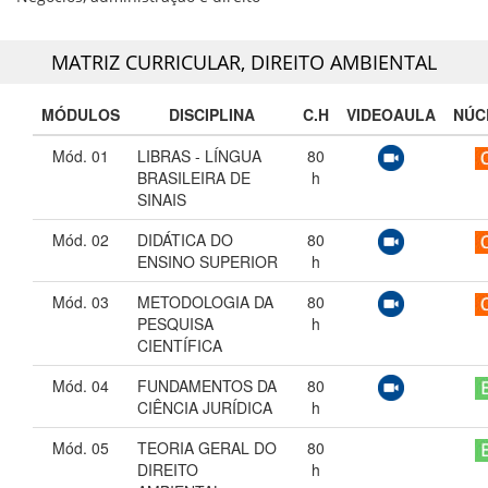
MATRIZ CURRICULAR,
DIREITO AMBIENTAL
MÓDULOS
DISCIPLINA
C.H
VIDEOAULA
NÚC
Mód. 01
LIBRAS - LÍNGUA
80
BRASILEIRA DE
h
SINAIS
Mód. 02
DIDÁTICA DO
80
ENSINO SUPERIOR
h
Mód. 03
METODOLOGIA DA
80
PESQUISA
h
CIENTÍFICA
Mód. 04
FUNDAMENTOS DA
80
CIÊNCIA JURÍDICA
h
Mód. 05
TEORIA GERAL DO
80
DIREITO
h