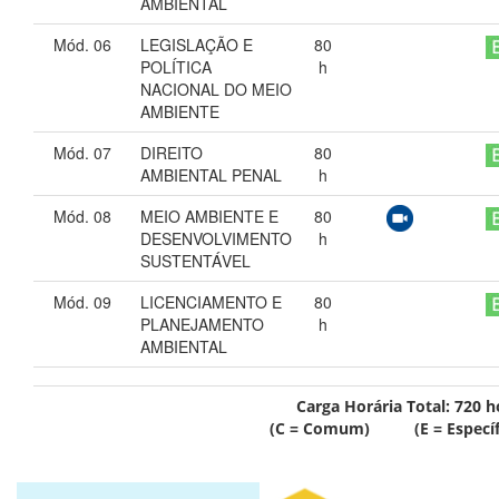
AMBIENTAL
Mód. 06
LEGISLAÇÃO E
80
POLÍTICA
h
NACIONAL DO MEIO
AMBIENTE
Mód. 07
DIREITO
80
AMBIENTAL PENAL
h
Mód. 08
MEIO AMBIENTE E
80
DESENVOLVIMENTO
h
SUSTENTÁVEL
Mód. 09
LICENCIAMENTO E
80
PLANEJAMENTO
h
AMBIENTAL
Carga Horária Total:
720
h
(C = Comum) (E = Específ