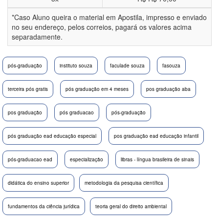
*Caso Aluno queira o material em Apostila, impresso e enviado
no seu endereço, pelos correios, pagará os valores acima
separadamente.
pós-graduação
instituto souza
faculade souza
fasouza
terceira pós gratis
pós graduação em 4 meses
pos graduação aba
pos graduação
pós graduacao
pós-graduação
pós graduação ead educação especial
pos graduação ead educação infantil
pós-graduacao ead
especialização
libras - língua brasileira de sinais
didática do ensino superior
metodologia da pesquisa científica
fundamentos da ciência jurídica
teoria geral do direito ambiental