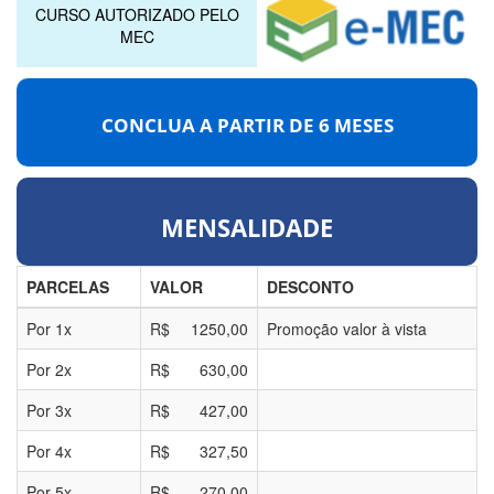
CURSO AUTORIZADO PELO
MEC
CONCLUA A PARTIR DE
6 MESES
MENSALIDADE
PARCELAS
VALOR
DESCONTO
Por
1
x
R$
1250,00
Promoção valor à vista
Por
2
x
R$
630,00
Por
3
x
R$
427,00
Por
4
x
R$
327,50
Por
5
x
R$
270,00