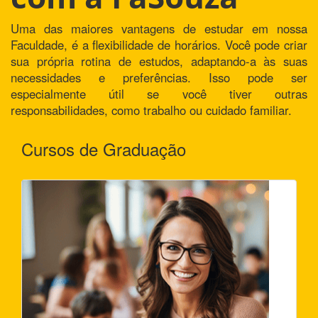
Uma das maiores vantagens de estudar em nossa
Faculdade, é a flexibilidade de horários. Você pode criar
sua própria rotina de estudos, adaptando-a às suas
necessidades e preferências. Isso pode ser
especialmente útil se você tiver outras
responsabilidades, como trabalho ou cuidado familiar.
Cursos de Graduação