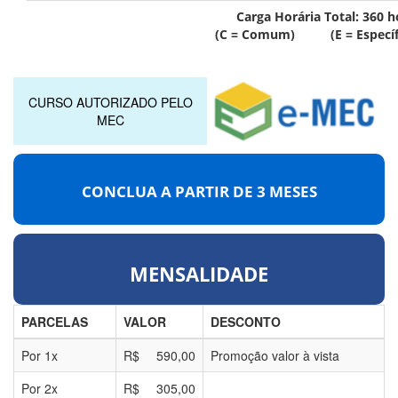
Carga Horária Total:
360
h
(C = Comum) (E = Específ
CURSO AUTORIZADO PELO
MEC
CONCLUA A PARTIR DE
3 MESES
MENSALIDADE
PARCELAS
VALOR
DESCONTO
Por
1
x
R$
590,00
Promoção valor à vista
Por
2
x
R$
305,00