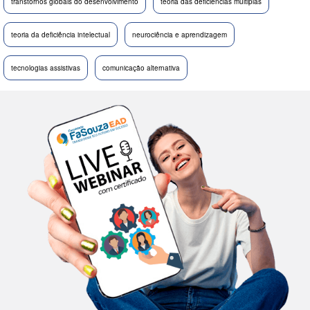
transtornos globais do desenvolvimento
teoria das deficiências múltiplas
teoria da deficiência intelectual
neurociência e aprendizagem
tecnologias assistivas
comunicação alternativa