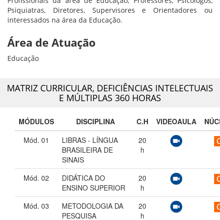
Profissionais da área de Educação, Professores, Psicólogos,
Psiquiatras, Diretores, Supervisores e Orientadores ou
interessados na área da Educação.
Área de Atuação
Educação
MATRIZ CURRICULAR,
DEFICIÊNCIAS INTELECTUAIS
E MÚLTIPLAS 360 HORAS
MÓDULOS
DISCIPLINA
C.H
VIDEOAULA
NÚC
Mód. 01
LIBRAS - LÍNGUA
20
BRASILEIRA DE
h
SINAIS
Mód. 02
DIDÁTICA DO
20
ENSINO SUPERIOR
h
Mód. 03
METODOLOGIA DA
20
PESQUISA
h