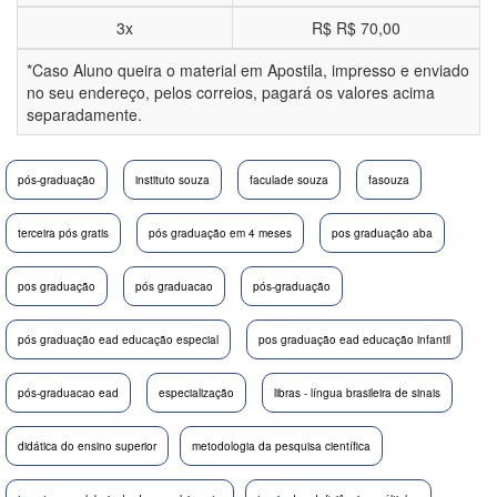
3x
R$
R$ 70,00
*Caso Aluno queira o material em Apostila, impresso e enviado
no seu endereço, pelos correios, pagará os valores acima
separadamente.
pós-graduação
instituto souza
faculade souza
fasouza
terceira pós gratis
pós graduação em 4 meses
pos graduação aba
pos graduação
pós graduacao
pós-graduação
pós graduação ead educação especial
pos graduação ead educação infantil
pós-graduacao ead
especialização
libras - língua brasileira de sinais
didática do ensino superior
metodologia da pesquisa científica