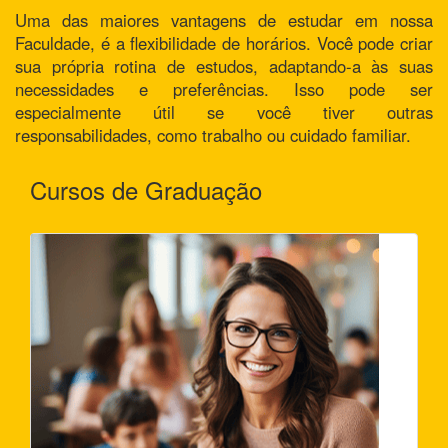
Uma das maiores vantagens de estudar em nossa
Faculdade, é a flexibilidade de horários. Você pode criar
sua própria rotina de estudos, adaptando-a às suas
necessidades e preferências. Isso pode ser
especialmente útil se você tiver outras
responsabilidades, como trabalho ou cuidado familiar.
Cursos de Graduação