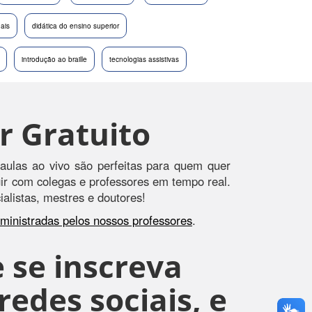
nais
didática do ensino superior
introdução ao braille
tecnologias assistivas
r Gratuito
aulas ao vivo são perfeitas para quem quer
agir com colegas e professores em tempo real.
alistas, mestres e doutores!
s ministradas pelos nossos professores
.
 se inscreva
edes sociais, e