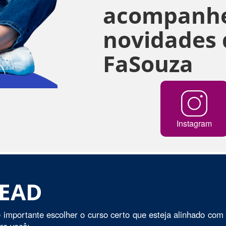
acompanhe
novidades 
FaSouza
Instagram
 EAD
 importante escolher o curso certo que esteja alinhado com 
ara você: