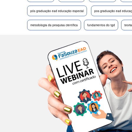
pós graduação ead educação especial
pos graduação ead educaçã
metodologia da pesquisa científica
fundamentos do tgd
teori