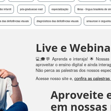
o infantil
pós-graduacao ead
especialização
libras - língua brasileira de si
as das deficiências visuais
diagnósticos das deficiências visuais
amaurose e cegueira
Live e Webina
💻🎓💬 Aprenda e interaja! 🌟 Nossas 
aproveitar o ensino digital e ainda inter
Não perca as palestras dos nossos especi
Acesse nosso site e,
confira as palestra
Aproveite e
em nossas r