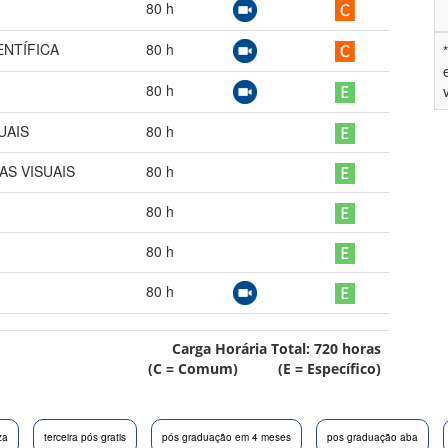
80
h
ENTÍFICA
80
h
80
h
UAIS
80
h
AS VISUAIS
80
h
80
h
80
h
80
h
Carga Horária Total:
720
horas
(C = Comum) (E = Específico)
za
terceira pós gratis
pós graduação em 4 meses
pos graduação aba