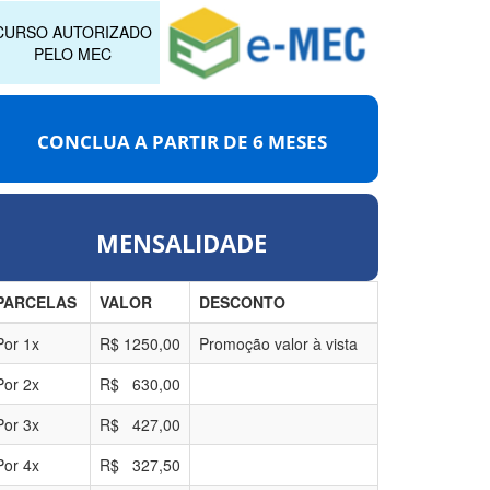
CURSO AUTORIZADO
PELO MEC
CONCLUA A PARTIR DE
6 MESES
MENSALIDADE
PARCELAS
VALOR
DESCONTO
Por
1
x
R$
1250,00
Promoção valor à vista
Por
2
x
R$
630,00
Por
3
x
R$
427,00
Por
4
x
R$
327,50