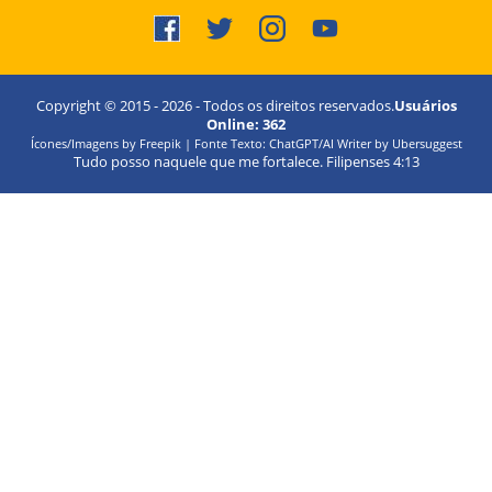
Copyright © 2015 -
2026
- Todos os direitos reservados.
Usuários
Online:
362
Ícones/Imagens by Freepik | Fonte Texto: ChatGPT/AI Writer by Ubersuggest
Tudo posso naquele que me fortalece. Filipenses 4:13