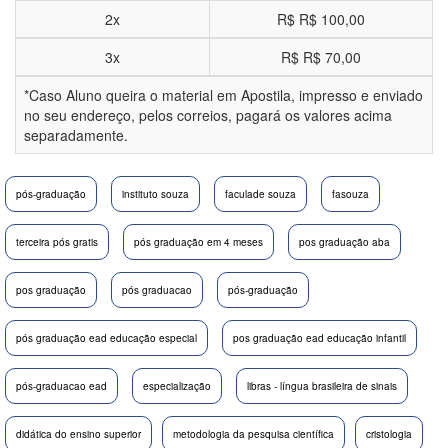
2x
R$
R$ 100,00
3x
R$
R$ 70,00
*Caso Aluno queira o material em Apostila, impresso e enviado
no seu endereço, pelos correios, pagará os valores acima
separadamente.
pós-graduação
instituto souza
faculade souza
fasouza
terceira pós gratis
pós graduação em 4 meses
pos graduação aba
pos graduação
pós graduacao
pós-graduação
pós graduação ead educação especial
pos graduação ead educação infantil
pós-graduacao ead
especialização
libras - língua brasileira de sinais
didática do ensino superior
metodologia da pesquisa científica
cristologia