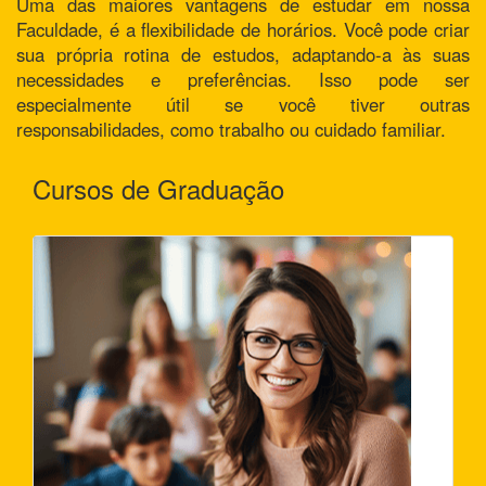
Uma das maiores vantagens de estudar em nossa
Faculdade, é a flexibilidade de horários. Você pode criar
sua própria rotina de estudos, adaptando-a às suas
necessidades e preferências. Isso pode ser
especialmente útil se você tiver outras
responsabilidades, como trabalho ou cuidado familiar.
Cursos de Graduação