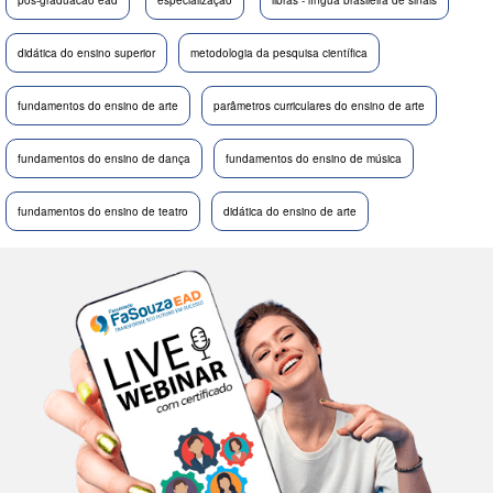
pós-graduacao ead
especialização
libras - língua brasileira de sinais
didática do ensino superior
metodologia da pesquisa científica
fundamentos do ensino de arte
parâmetros curriculares do ensino de arte
fundamentos do ensino de dança
fundamentos do ensino de música
fundamentos do ensino de teatro
didática do ensino de arte