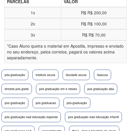
PARCELAS
VALOR
1x
R$
R$ 200,00
2x
R$
R$ 100,00
3x
R$
R$ 70,00
*Caso Aluno queira o material em Apostila, impresso e enviado
no seu endereço, pelos correios, pagará os valores acima
separadamente.
pós-graduação
instituto souza
faculade souza
fasouza
terceira pós gratis
pós graduação em 4 meses
pos graduação aba
pos graduação
pós graduacao
pós-graduação
pós graduação ead educação especial
pos graduação ead educação infantil