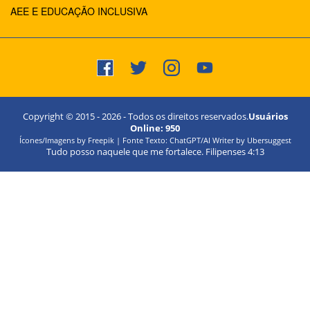
AEE E EDUCAÇÃO INCLUSIVA
Copyright © 2015 -
2026
- Todos os direitos reservados.
Usuários
Online:
950
Ícones/Imagens by Freepik | Fonte Texto: ChatGPT/AI Writer by Ubersuggest
Tudo posso naquele que me fortalece. Filipenses 4:13