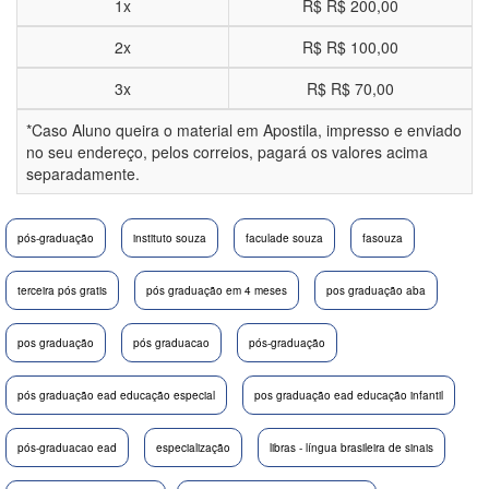
1x
R$
R$ 200,00
2x
R$
R$ 100,00
3x
R$
R$ 70,00
*Caso Aluno queira o material em Apostila, impresso e enviado
no seu endereço, pelos correios, pagará os valores acima
separadamente.
pós-graduação
instituto souza
faculade souza
fasouza
terceira pós gratis
pós graduação em 4 meses
pos graduação aba
pos graduação
pós graduacao
pós-graduação
pós graduação ead educação especial
pos graduação ead educação infantil
pós-graduacao ead
especialização
libras - língua brasileira de sinais