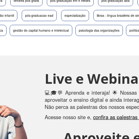
za
terceira pós gratis
pós graduação em 4 meses
pos graduação aba
o infantil
pós-graduacao ead
especialização
libras - língua brasileira de si
ica
gestão do capital humano e intelectual
psicologia das organizações
políti
Live e Webina
💻🎓💬 Aprenda e interaja! 🌟 Nossas 
aproveitar o ensino digital e ainda inter
Não perca as palestras dos nossos especi
Acesse nosso site e,
confira as palestra
Aproveite e