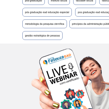
pós-graduação
instituto souza
faculade souza
fasou
pós graduação ead educação especial
pos graduação ead educaçã
metodologia da pesquisa científica
princípios da administração públ
gestão estratégica de pessoas