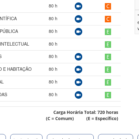
80
h
NTÍFICA
80
h
 PÚBLICA
80
h
 INTELECTUAL
80
h
S
80
h
O E HABITAÇÃO
80
h
AL
80
h
OAS
80
h
Carga Horária Total:
720
horas
(C = Comum) (E = Específico)