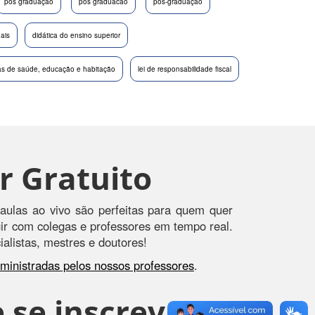
pos graduação
pós graduacao
pós-graduação
nais
didática do ensino superior
cas de saúde, educação e habitação
lei de responsabilidade fiscal
r Gratuito
aulas ao vivo são perfeitas para quem quer
agir com colegas e professores em tempo real.
alistas, mestres e doutores!
s ministradas pelos nossos professores
.
 se inscreva