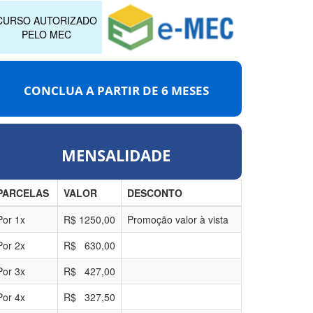
CURSO AUTORIZADO
PELO MEC
CONCLUA A PARTIR DE
6 MESES
MENSALIDADE
PARCELAS
VALOR
DESCONTO
Por
1
x
R$
1250,00
Promoção valor à vista
Por
2
x
R$
630,00
Por
3
x
R$
427,00
Por
4
x
R$
327,50