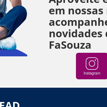
em nossas r
acompanhe
novidades 
FaSouza
Instagram
 EAD