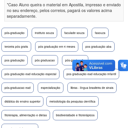
*Caso Aluno queira o material em Apostila, impresso e enviado
no seu endereço, pelos correios, pagará os valores acima
separadamente.
pós-graduação
instituto souza
faculade souza
fasouza
terceira pós gratis
pós graduação em 4 meses
pos graduação aba
pos graduação
pós graduacao
pós-graduação
pós graduação ead educação especial
pos graduação ead educação infantil
pós-graduacao ead
especialização
libras - língua brasileira de sinais
didática do ensino superior
metodologia da pesquisa científica
fitoterapia, alimentação e dietas
biodiversidade e fitoterápicos