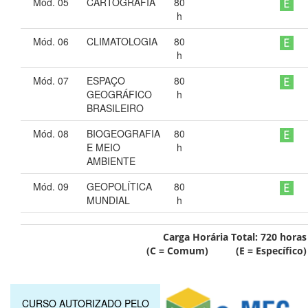
Mód. 05
CARTOGRAFIA
80
h
Mód. 06
CLIMATOLOGIA
80
h
Mód. 07
ESPAÇO
80
GEOGRÁFICO
h
BRASILEIRO
Mód. 08
BIOGEOGRAFIA
80
E MEIO
h
AMBIENTE
Mód. 09
GEOPOLÍTICA
80
MUNDIAL
h
Carga Horária Total:
720
horas
(C = Comum) (E = Específico)
CURSO AUTORIZADO PELO