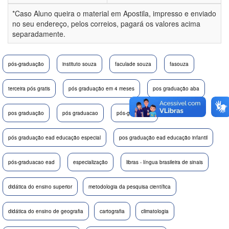
*Caso Aluno queira o material em Apostila, impresso e enviado
no seu endereço, pelos correios, pagará os valores acima
separadamente.
pós-graduação
instituto souza
faculade souza
fasouza
terceira pós gratis
pós graduação em 4 meses
pos graduação aba
pos graduação
pós graduacao
pós-graduação
pós graduação ead educação especial
pos graduação ead educação infantil
pós-graduacao ead
especialização
libras - língua brasileira de sinais
didática do ensino superior
metodologia da pesquisa científica
didática do ensino de geografia
cartografia
climatologia