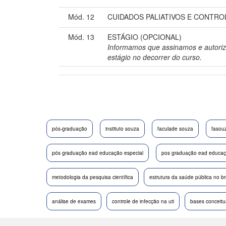
Mód. 12
CUIDADOS PALIATIVOS E CONTRO
Mód. 13
ESTÁGIO (OPCIONAL)
Informamos que assinamos e autoriz
estágio no decorrer do curso.
pós-graduação
instituto souza
faculade souza
fasou
pós graduação ead educação especial
pos graduação ead educaçã
metodologia da pesquisa científica
estrutura da saúde pública no br
análise de exames
controle de infecção na uti
bases conceitu