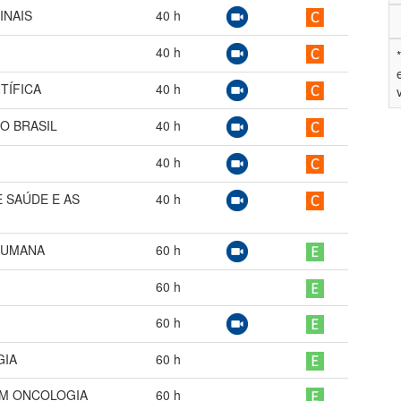
INAIS
40
h
40
h
TÍFICA
40
h
O BRASIL
40
h
40
h
 SAÚDE E AS
40
h
HUMANA
60
h
60
h
60
h
GIA
60
h
EM ONCOLOGIA
60
h