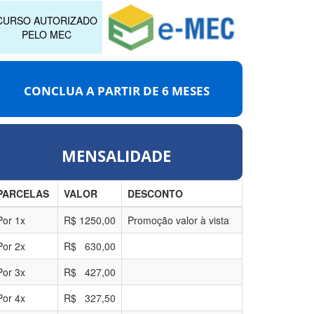
CURSO AUTORIZADO
PELO MEC
CONCLUA A PARTIR DE
6 MESES
MENSALIDADE
PARCELAS
VALOR
DESCONTO
Por
1
x
R$
1250,00
Promoção valor à vista
Por
2
x
R$
630,00
Por
3
x
R$
427,00
Por
4
x
R$
327,50