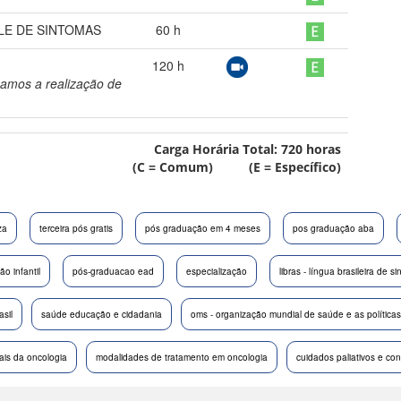
LE DE SINTOMAS
60
h
120
h
amos a realização de
Carga Horária Total:
720
horas
(C = Comum) (E = Específico)
za
terceira pós gratis
pós graduação em 4 meses
pos graduação aba
o infantil
pós-graduacao ead
especialização
libras - língua brasileira de si
asil
saúde educação e cidadania
oms - organização mundial de saúde e as políticas
ais da oncologia
modalidades de tratamento em oncologia
cuidados paliativos e con