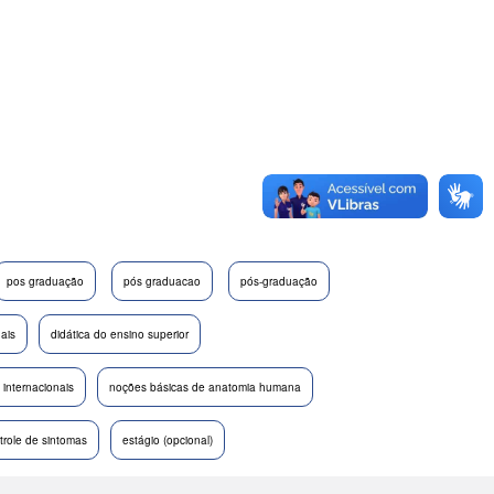
pos graduação
pós graduacao
pós-graduação
nais
didática do ensino superior
 internacionais
noções básicas de anatomia humana
trole de sintomas
estágio (opcional)