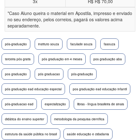
3x
R$
R$ 70,00
*Caso Aluno queira o material em Apostila, impresso e enviado
no seu endereço, pelos correios, pagará os valores acima
separadamente.
pós-graduação
instituto souza
faculade souza
fasouza
terceira pós gratis
pós graduação em 4 meses
pos graduação aba
pos graduação
pós graduacao
pós-graduação
pós graduação ead educação especial
pos graduação ead educação infantil
pós-graduacao ead
especialização
libras - língua brasileira de sinais
didática do ensino superior
metodologia da pesquisa científica
estrutura da saúde pública no brasil
saúde educação e cidadania