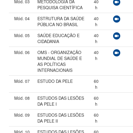
Mód. 03
METODOLOGIA DA
40
PESQUISA CIENTÍFICA
h
Mód. 04
ESTRUTURA DA SAÚDE
40
PÚBLICA NO BRASIL
h
Mód. 05
SAÚDE EDUCAÇÃO E
40
CIDADANIA
h
Mód. 06
OMS - ORGANIZAÇÃO
40
MUNDIAL DE SAÚDE E
h
AS POLÍTICAS
INTERNACIONAIS
Mód. 07
ESTUDO DA PELE
60
h
Mód. 08
ESTUDOS DAS LESÕES
60
DA PELE I
h
Mód. 09
ESTUDOS DAS LESÕES
60
DA PELE II
h
Mód. 10
ESTUDOS DAS LESÕES
60