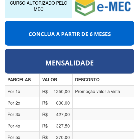
CURSO AUTORIZADO PELO
MEC
CONCLUA A PARTIR DE
6 MESES
MENSALIDADE
PARCELAS
VALOR
DESCONTO
Por
1
x
R$
1250,00
Promoção valor à vista
Por
2
x
R$
630,00
Por
3
x
R$
427,00
Por
4
x
R$
327,50
Por
5
x
R$
270,00