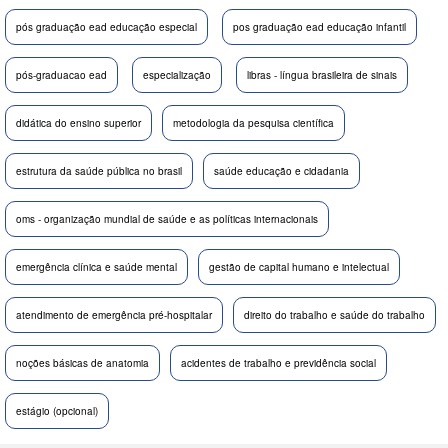
pós graduação ead educação especial
pos graduação ead educação infantil
pós-graduacao ead
especialização
libras - língua brasileira de sinais
didática do ensino superior
metodologia da pesquisa científica
estrutura da saúde pública no brasil
saúde educação e cidadania
oms - organização mundial de saúde e as políticas internacionais
emergência clínica e saúde mental
gestão de capital humano e intelectual
atendimento de emergência pré-hospitalar
direito do trabalho e saúde do trabalho
noções básicas de anatomia
acidentes de trabalho e previdência social
estágio (opcional)