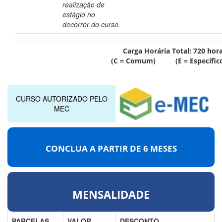
realização de
estágio no
decorrer do curso.
Carga Horária Total:
720
hor
(C = Comum) (E = Específic
CURSO AUTORIZADO PELO
MEC
CONCLUA A PARTIR DE
6 MESES
MENSALIDADE
PARCELAS
VALOR
DESCONTO