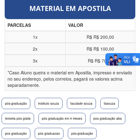
MATERIAL EM APOSTILA
PARCELAS
VALOR
1x
R$
R$ 200,00
2x
R$
R$ 100,00
3x
R$
R$ 70,00
*Caso Aluno queira o material em Apostila, impresso e enviado
no seu endereço, pelos correios, pagará os valores acima
separadamente.
pós-graduação
instituto souza
faculade souza
fasouza
terceira pós gratis
pós graduação em 4 meses
pos graduação aba
pos graduação
pós graduacao
pós-graduação