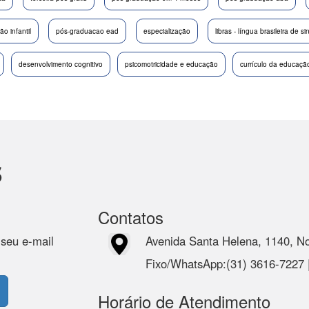
o infantil
pós-graduacao ead
especialização
libras - língua brasileira de si
desenvolvimento cognitivo
psicomotricidade e educação
currículo da educação 
s
Contatos
 seu e-mail
Avenida Santa Helena, 1140, N
Fixo/WhatsApp:(31) 3616-7227
Horário de Atendimento