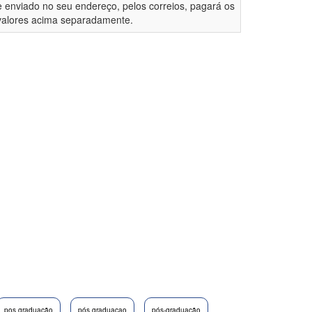
e enviado no seu endereço, pelos correios, pagará os
valores acima separadamente.
pos graduação
pós graduacao
pós-graduação