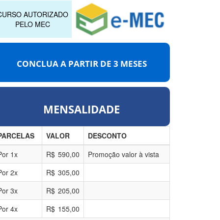
CURSO AUTORIZADO
PELO MEC
CONCLUA A PARTIR DE
3 MESES
MENSALIDADE
PARCELAS
VALOR
DESCONTO
Por
1
x
R$
590,00
Promoção valor à vista
Por
2
x
R$
305,00
Por
3
x
R$
205,00
Por
4
x
R$
155,00