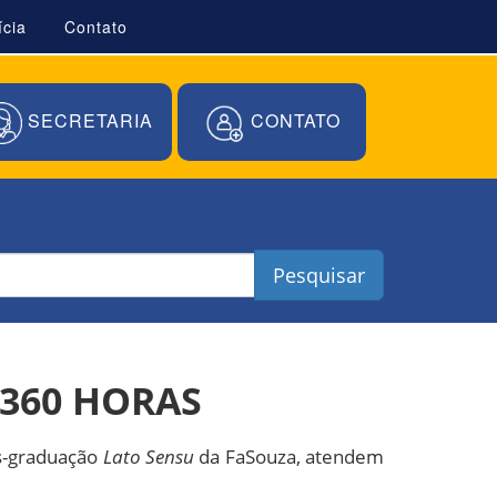
ícia
Contato
SECRETARIA
CONTATO
Pesquisar
 360 HORAS
ós-graduação
Lato Sensu
da FaSouza, atendem