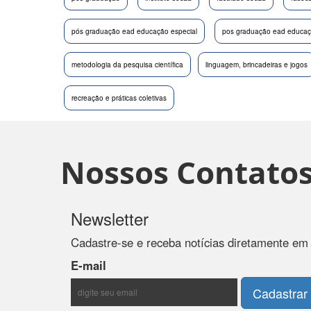
pós graduação ead educação especial
pos graduação ead educaçã
metodologia da pesquisa científica
linguagem, brincadeiras e jogos
recreação e práticas coletivas
Nossos Contato
Newsletter
Cadastre-se e receba notícias diretamente em
E-mail