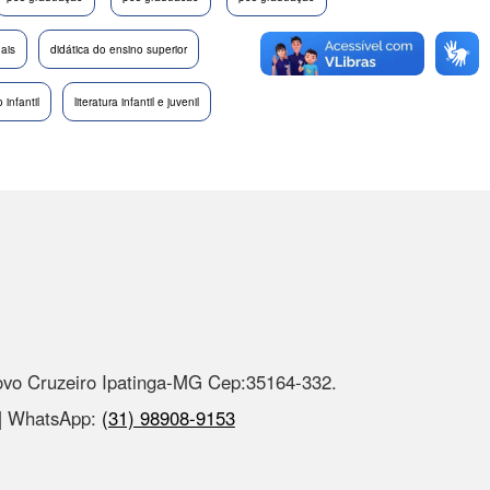
nais
didática do ensino superior
infantil
literatura infantil e juvenil
ovo Cruzeiro Ipatinga-MG Cep:35164-332.
 | WhatsApp:
(31) 98908-9153