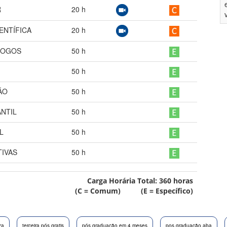
R
20
h
ENTÍFICA
20
h
JOGOS
50
h
50
h
ÃO
50
h
NTIL
50
h
L
50
h
TIVAS
50
h
Carga Horária Total:
360
horas
(C = Comum) (E = Específico)
za
terceira pós gratis
pós graduação em 4 meses
pos graduação aba