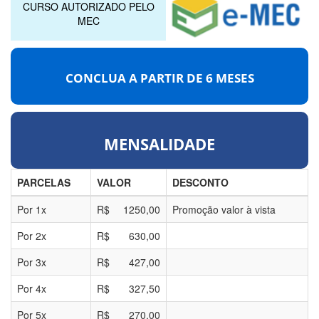
CURSO AUTORIZADO PELO
MEC
CONCLUA A PARTIR DE
6 MESES
MENSALIDADE
PARCELAS
VALOR
DESCONTO
Por
1
x
R$
1250,00
Promoção valor à vista
Por
2
x
R$
630,00
Por
3
x
R$
427,00
Por
4
x
R$
327,50
Por
5
x
R$
270,00