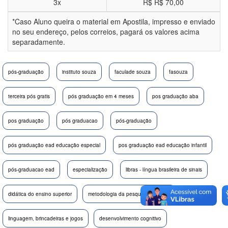
3x
R$
R$ 70,00
*Caso Aluno queira o material em Apostila, impresso e enviado
no seu endereço, pelos correios, pagará os valores acima
separadamente.
pós-graduação
instituto souza
faculade souza
fasouza
terceira pós gratis
pós graduação em 4 meses
pos graduação aba
pos graduação
pós graduacao
pós-graduação
pós graduação ead educação especial
pos graduação ead educação infantil
pós-graduacao ead
especialização
libras - língua brasileira de sinais
didática do ensino superior
metodologia da pesquisa científica
linguagem, brincadeiras e jogos
desenvolvimento cognitivo