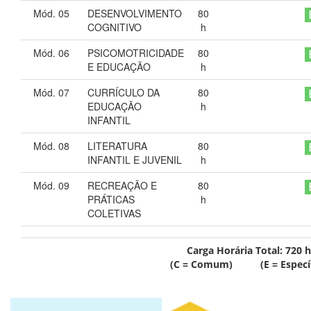
Mód. 05
DESENVOLVIMENTO
80
COGNITIVO
h
Mód. 06
PSICOMOTRICIDADE
80
E EDUCAÇÃO
h
Mód. 07
CURRÍCULO DA
80
EDUCAÇÃO
h
INFANTIL
Mód. 08
LITERATURA
80
INFANTIL E JUVENIL
h
Mód. 09
RECREAÇÃO E
80
PRÁTICAS
h
COLETIVAS
Carga Horária Total:
720
h
(C = Comum) (E = Específ