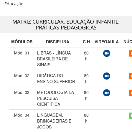
Educação
MATRIZ CURRICULAR,
EDUCAÇÃO INFANTIL:
PRÁTICAS PEDAGÓGICAS
MÓDULOS
DISCIPLINA
C.H
VIDEOAULA
NÚ
Mód. 01
LIBRAS - LÍNGUA
80
BRASILEIRA DE
h
SINAIS
Mód. 02
DIDÁTICA DO
80
ENSINO SUPERIOR
h
Mód. 03
METODOLOGIA DA
80
PESQUISA
h
CIENTÍFICA
Mód. 04
LINGUAGEM,
80
BRINCADEIRAS E
h
JOGOS