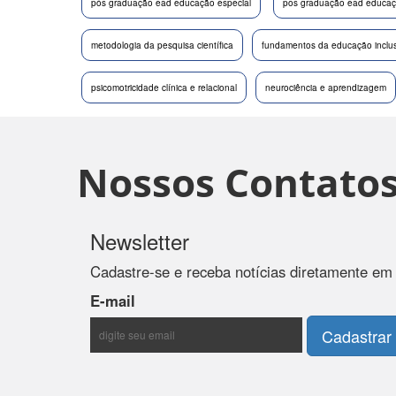
pós graduação ead educação especial
pos graduação ead educaçã
metodologia da pesquisa científica
fundamentos da educação inclus
psicomotricidade clínica e relacional
neurociência e aprendizagem
Nossos Contato
Newsletter
Cadastre-se e receba notícias diretamente em
E-mail