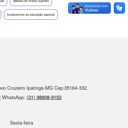
nais
didática do ensino superior
fundamentos da educação especial
ovo Cruzeiro Ipatinga-MG Cep:35164-332.
 | WhatsApp:
(31) 98908-9153
Sexta-feira