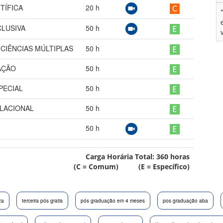
TÍFICA
20
h
LUSIVA
50
h
ICIÊNCIAS MÚLTIPLAS
50
h
AÇÃO
50
h
PECIAL
50
h
ELACIONAL
50
h
50
h
Carga Horária Total:
360
horas
(C = Comum) (E = Específico)
za
terceira pós gratis
pós graduação em 4 meses
pos graduação aba