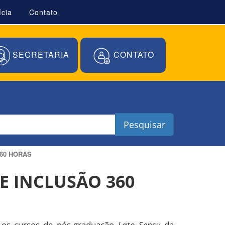
ícia
Contato
SECRETARIA
CONTATO
Pesquisar
360 HORAS
DE INCLUSÃO 360
os os cursos de pós-graduação
Lato Sensu
da