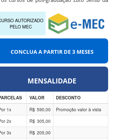
CURSO AUTORIZADO
PELO MEC
CONCLUA A PARTIR DE
3 MESES
MENSALIDADE
PARCELAS
VALOR
DESCONTO
Por
1
x
R$
590,00
Promoção valor à vista
Por
2
x
R$
305,00
Por
3
x
R$
205,00