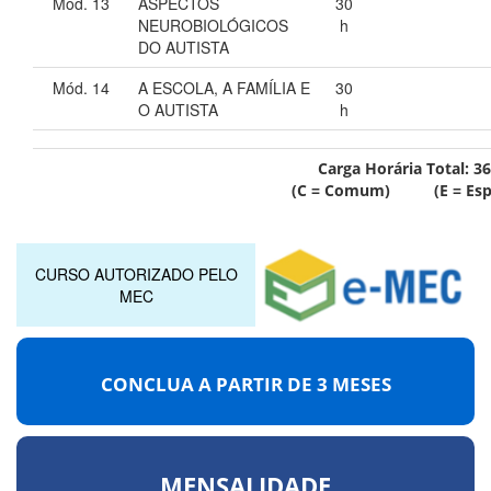
Mód. 13
ASPECTOS
30
NEUROBIOLÓGICOS
h
DO AUTISTA
Mód. 14
A ESCOLA, A FAMÍLIA E
30
O AUTISTA
h
Carga Horária Total:
36
(C = Comum) (E = Espe
CURSO AUTORIZADO PELO
MEC
CONCLUA A PARTIR DE
3 MESES
MENSALIDADE