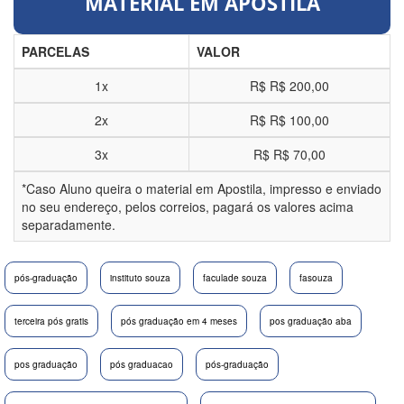
MATERIAL EM APOSTILA
PARCELAS
VALOR
1x
R$
R$ 200,00
2x
R$
R$ 100,00
3x
R$
R$ 70,00
*Caso Aluno queira o material em Apostila, impresso e enviado
no seu endereço, pelos correios, pagará os valores acima
separadamente.
pós-graduação
instituto souza
faculade souza
fasouza
terceira pós gratis
pós graduação em 4 meses
pos graduação aba
pos graduação
pós graduacao
pós-graduação