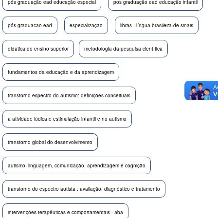
pós graduação ead educação especial
pos graduação ead educação infantil
pós-graduacao ead
especialização
libras - língua brasileira de sinais
didática do ensino superior
metodologia da pesquisa científica
fundamentos da educação e da aprendizagem
transtorno espectro do autismo: definições conceituais
a atividade lúdica e estimulação infantil e no autismo
transtorno global do desenvolvimento
autismo, linguagem, comunicação, aprendizagem e cognição
transtorno do espectro autista : avaliação, diagnóstico e tratamento
intervenções terapêuticas e comportamentais - aba