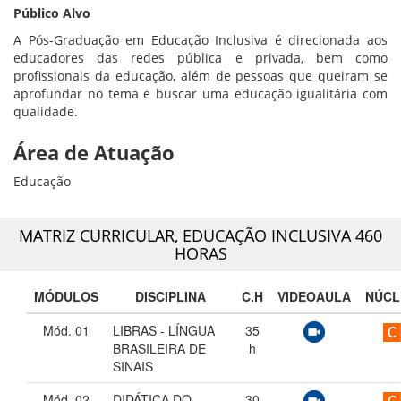
Público Alvo
A Pós-Graduação em Educação Inclusiva é direcionada aos
educadores das redes pública e privada, bem como
profissionais da educação, além de pessoas que queiram se
aprofundar no tema e buscar uma educação igualitária com
qualidade.
Área de Atuação
Educação
MATRIZ CURRICULAR,
EDUCAÇÃO INCLUSIVA 460
HORAS
MÓDULOS
DISCIPLINA
C.H
VIDEOAULA
NÚCL
Mód. 01
LIBRAS - LÍNGUA
35
BRASILEIRA DE
h
SINAIS
Mód. 02
DIDÁTICA DO
30