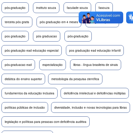
pós-graduação
instituto souza
faculade souza
fasouza
terceira pós gratis
pós graduação em 4 meses
pos graduação aba
pos graduação
pós graduacao
pós-graduação
pós graduação ead educação especial
pos graduação ead educação infantil
pós-graduacao ead
especialização
libras - língua brasileira de sinais
didática do ensino superior
metodologia da pesquisa científica
fundamentos da educação inclusiva
deficiência intelectual e deficiências múltiplas
políticas públicas de inclusão
diversidade, inclusão e novas tecnologias para libras
legislação e políticas para pessoas com deficiência auditiva