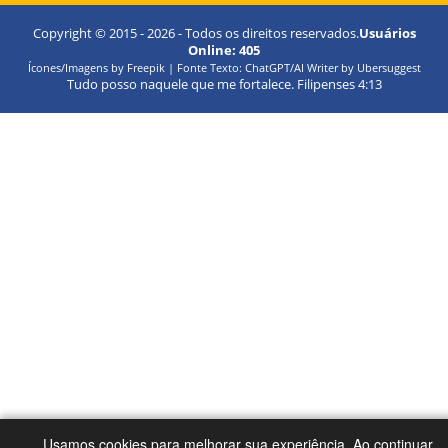
Copyright © 2015 -
2026
- Todos os direitos reservados.
Usuários
Online:
405
Ícones/Imagens by Freepik | Fonte Texto: ChatGPT/AI Writer by Ubersuggest
Tudo posso naquele que me fortalece. Filipenses 4:13
Usamos cookies para melhorar sua experiência. Ao continuar