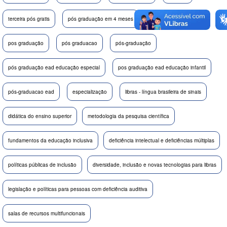
terceira pós gratis
pós graduação em 4 meses
pos graduação aba
pos graduação
pós graduacao
pós-graduação
pós graduação ead educação especial
pos graduação ead educação infantil
pós-graduacao ead
especialização
libras - língua brasileira de sinais
didática do ensino superior
metodologia da pesquisa científica
fundamentos da educação inclusiva
deficiência intelectual e deficiências múltiplas
políticas públicas de inclusão
diversidade, inclusão e novas tecnologias para libras
legislação e políticas para pessoas com deficiência auditiva
salas de recursos multifuncionais