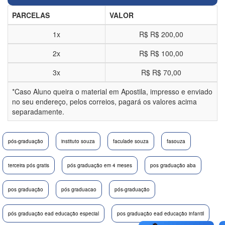
PARCELAS
VALOR
1x
R$
R$ 200,00
2x
R$
R$ 100,00
3x
R$
R$ 70,00
*Caso Aluno queira o material em Apostila, impresso e enviado
no seu endereço, pelos correios, pagará os valores acima
separadamente.
pós-graduação
instituto souza
faculade souza
fasouza
terceira pós gratis
pós graduação em 4 meses
pos graduação aba
pos graduação
pós graduacao
pós-graduação
pós graduação ead educação especial
pos graduação ead educação infantil