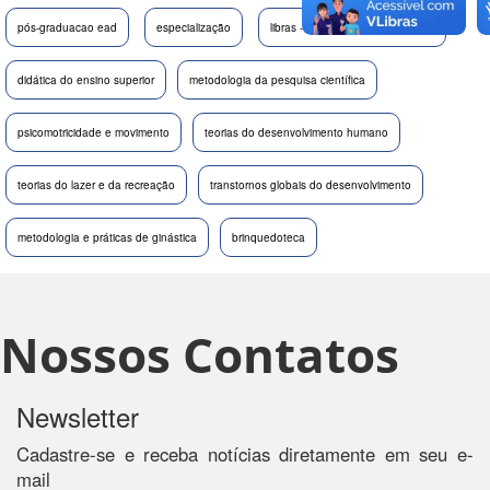
pós-graduacao ead
especialização
libras - língua brasileira de sinais
didática do ensino superior
metodologia da pesquisa científica
psicomotricidade e movimento
teorias do desenvolvimento humano
teorias do lazer e da recreação
transtornos globais do desenvolvimento
metodologia e práticas de ginástica
brinquedoteca
Nossos Contatos
Newsletter
Cadastre-se e receba notícias diretamente em seu e-
mail