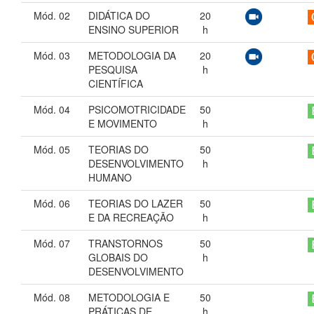
Mód. 02
DIDÁTICA DO
20
ENSINO SUPERIOR
h
Mód. 03
METODOLOGIA DA
20
PESQUISA
h
CIENTÍFICA
Mód. 04
PSICOMOTRICIDADE
50
E MOVIMENTO
h
Mód. 05
TEORIAS DO
50
DESENVOLVIMENTO
h
HUMANO
Mód. 06
TEORIAS DO LAZER
50
E DA RECREAÇÃO
h
Mód. 07
TRANSTORNOS
50
GLOBAIS DO
h
DESENVOLVIMENTO
Mód. 08
METODOLOGIA E
50
PRÁTICAS DE
h