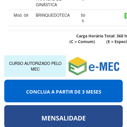
GINÁSTICA
Mód. 09
BRINQUEDOTECA
50
h
Carga Horária Total:
360
h
(C = Comum) (E = Específ
CURSO AUTORIZADO PELO
MEC
CONCLUA A PARTIR DE
3 MESES
MENSALIDADE