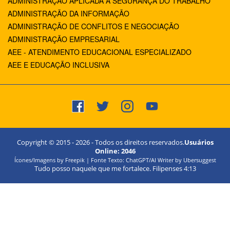
ADMINISTRAÇÃO APLICADA À SEGURANÇA DO TRABALHO
ADMINISTRAÇÃO DA INFORMAÇÃO
ADMINISTRAÇÃO DE CONFLITOS E NEGOCIAÇÃO
ADMINISTRAÇÃO EMPRESARIAL
AEE - ATENDIMENTO EDUCACIONAL ESPECIALIZADO
AEE E EDUCAÇÃO INCLUSIVA
Copyright © 2015 -
2026
- Todos os direitos reservados.
Usuários
Online:
2046
Ícones/Imagens by Freepik | Fonte Texto: ChatGPT/AI Writer by Ubersuggest
Tudo posso naquele que me fortalece. Filipenses 4:13