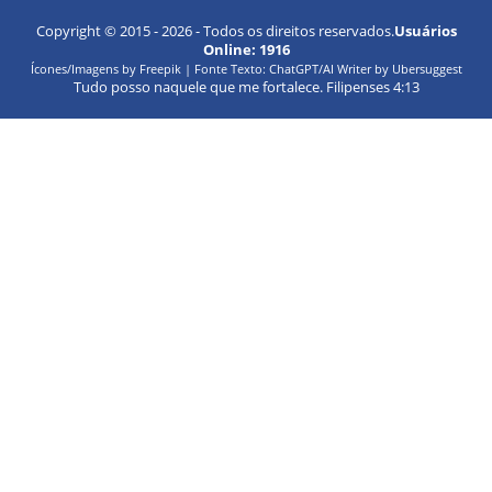
Copyright © 2015 -
2026
- Todos os direitos reservados.
Usuários
Online:
1916
Ícones/Imagens by Freepik | Fonte Texto: ChatGPT/AI Writer by Ubersuggest
Tudo posso naquele que me fortalece. Filipenses 4:13