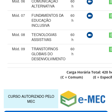
Mód. 06
COMUNICAÇÃO
60
ALTERNATIVA
h
Mód. 07
FUNDAMENTOS DA
60
EDUCAÇÃO
h
INCLUSIVA
Mód. 08
TECNOLOGIAS
60
ASSISTIVAS
h
Mód. 09
TRANSTORNOS
60
GLOBAIS DO
h
DESENVOLVIMENTO
Carga Horária Total:
420
h
(C = Comum) (E = Específ
CURSO AUTORIZADO PELO
MEC