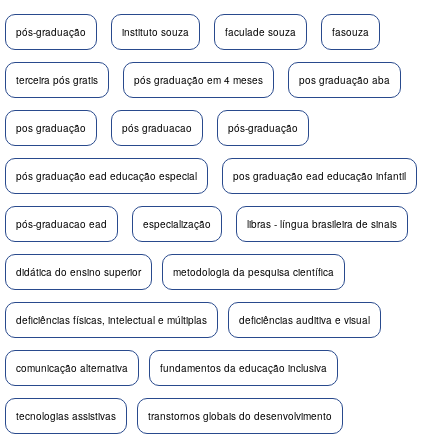
pós-graduação
instituto souza
faculade souza
fasouza
terceira pós gratis
pós graduação em 4 meses
pos graduação aba
pos graduação
pós graduacao
pós-graduação
pós graduação ead educação especial
pos graduação ead educação infantil
pós-graduacao ead
especialização
libras - língua brasileira de sinais
didática do ensino superior
metodologia da pesquisa científica
deficiências físicas, intelectual e múltiplas
deficiências auditiva e visual
comunicação alternativa
fundamentos da educação inclusiva
tecnologias assistivas
transtornos globais do desenvolvimento