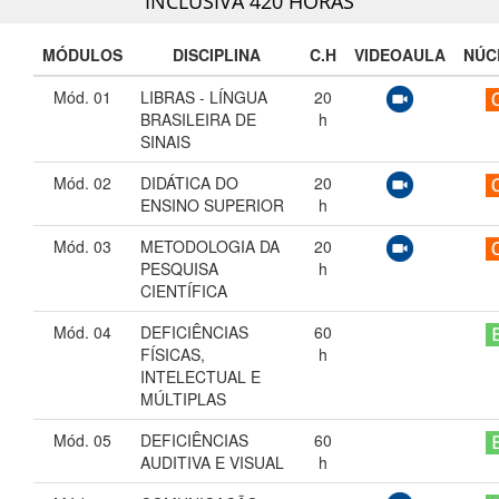
INCLUSIVA 420 HORAS
MÓDULOS
DISCIPLINA
C.H
VIDEOAULA
NÚC
Mód. 01
LIBRAS - LÍNGUA
20
BRASILEIRA DE
h
SINAIS
Mód. 02
DIDÁTICA DO
20
ENSINO SUPERIOR
h
Mód. 03
METODOLOGIA DA
20
PESQUISA
h
CIENTÍFICA
Mód. 04
DEFICIÊNCIAS
60
FÍSICAS,
h
INTELECTUAL E
MÚLTIPLAS
Mód. 05
DEFICIÊNCIAS
60
AUDITIVA E VISUAL
h