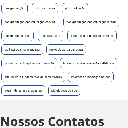
pos graduação
pós graduacao
pós-graduação
pós graduação ead educação especial
pos graduação ead educação infantil
pós-graduacao ead
especialização
libras - língua brasileira de sinais
didática do ensino superior
metodologia da pesquisa
gestão de ticdis aplicada à educação
fundamentos da educação a distância
arte, mídia e fundamentos da comunicação
interfaces e mediação na ead
design de cursos a distância
plataformas de ead
Nossos Contatos