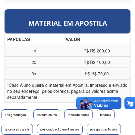
MATERIAL EM APOSTILA
PARCELAS
VALOR
1x
R$
R$ 200,00
2x
R$
R$ 100,00
3x
R$
R$ 70,00
*Caso Aluno queira o material em Apostila, impresso e enviado
no seu endereço, pelos correios, pagará os valores acima
separadamente.
pós-graduação
instituto souza
faculade souza
fasouza
terceira pós gratis
pós graduação em 4 meses
pos graduação aba