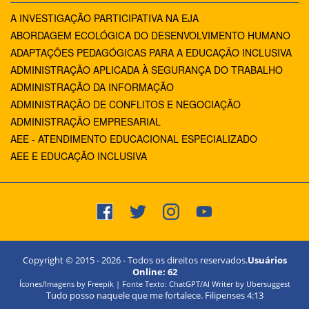
A INVESTIGAÇÃO PARTICIPATIVA NA EJA
ABORDAGEM ECOLÓGICA DO DESENVOLVIMENTO HUMANO
ADAPTAÇÕES PEDAGÓGICAS PARA A EDUCAÇÃO INCLUSIVA
ADMINISTRAÇÃO APLICADA À SEGURANÇA DO TRABALHO
ADMINISTRAÇÃO DA INFORMAÇÃO
ADMINISTRAÇÃO DE CONFLITOS E NEGOCIAÇÃO
ADMINISTRAÇÃO EMPRESARIAL
AEE - ATENDIMENTO EDUCACIONAL ESPECIALIZADO
AEE E EDUCAÇÃO INCLUSIVA
Copyright © 2015 -
2026
- Todos os direitos reservados.
Usuários
Online:
62
Ícones/Imagens by Freepik | Fonte Texto: ChatGPT/AI Writer by Ubersuggest
Tudo posso naquele que me fortalece. Filipenses 4:13