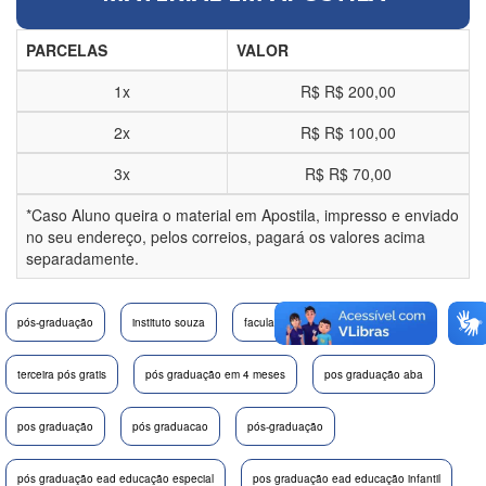
PARCELAS
VALOR
1x
R$
R$ 200,00
2x
R$
R$ 100,00
3x
R$
R$ 70,00
*Caso Aluno queira o material em Apostila, impresso e enviado
no seu endereço, pelos correios, pagará os valores acima
separadamente.
pós-graduação
instituto souza
faculade souza
fasouza
terceira pós gratis
pós graduação em 4 meses
pos graduação aba
pos graduação
pós graduacao
pós-graduação
pós graduação ead educação especial
pos graduação ead educação infantil