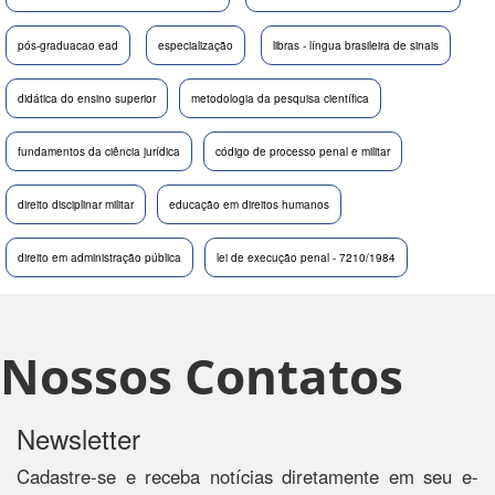
pós-graduacao ead
especialização
libras - língua brasileira de sinais
didática do ensino superior
metodologia da pesquisa científica
fundamentos da ciência jurídica
código de processo penal e militar
direito disciplinar militar
educação em direitos humanos
direito em administração pública
lei de execução penal - 7210/1984
Nossos Contatos
Newsletter
Cadastre-se e receba notícias diretamente em seu e-