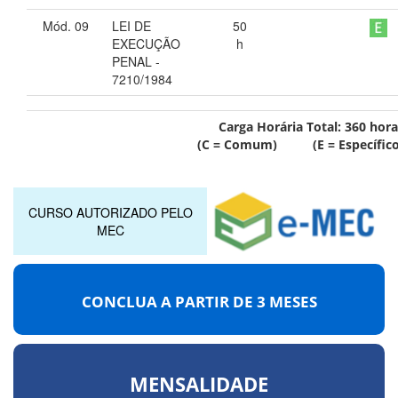
Mód. 09
LEI DE
50
EXECUÇÃO
h
PENAL -
7210/1984
Carga Horária Total:
360
hora
(C = Comum) (E = Específico
CURSO AUTORIZADO PELO
MEC
CONCLUA A PARTIR DE
3 MESES
MENSALIDADE