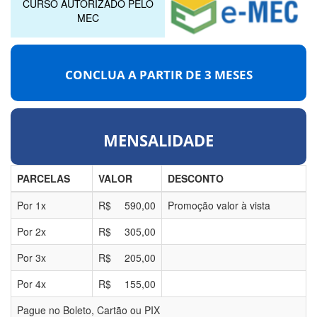
CURSO AUTORIZADO PELO
MEC
CONCLUA A PARTIR DE
3 MESES
MENSALIDADE
PARCELAS
VALOR
DESCONTO
Por
1
x
R$
590,00
Promoção valor à vista
Por
2
x
R$
305,00
Por
3
x
R$
205,00
Por
4
x
R$
155,00
Pague no Boleto, Cartão ou PIX