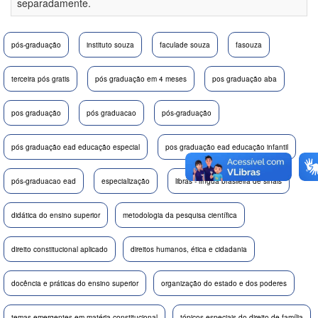
separadamente.
pós-graduação
instituto souza
faculade souza
fasouza
terceira pós gratis
pós graduação em 4 meses
pos graduação aba
pos graduação
pós graduacao
pós-graduação
pós graduação ead educação especial
pos graduação ead educação infantil
pós-graduacao ead
especialização
libras - língua brasileira de sinais
didática do ensino superior
metodologia da pesquisa científica
direito constitucional aplicado
direitos humanos, ética e cidadania
docência e práticas do ensino superior
organização do estado e dos poderes
temas emergentes em matéria constitucional
tópicos especiais do direito de família