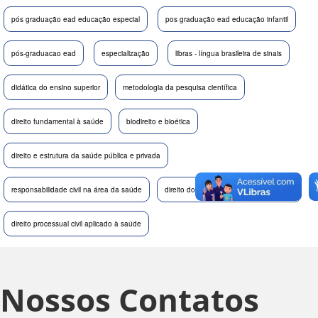
pós graduação ead educação especial
pos graduação ead educação infantil
pós-graduacao ead
especialização
libras - língua brasileira de sinais
didática do ensino superior
metodologia da pesquisa científica
direito fundamental à saúde
biodireito e bioética
direito e estrutura da saúde pública e privada
responsabilidade civil na área da saúde
direito do consumidor aplicado à saúde
direito processual civil aplicado à saúde
Nossos Contatos