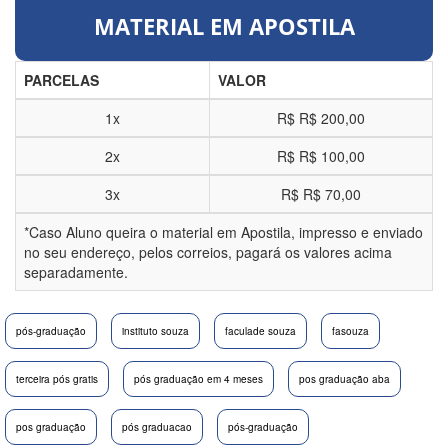
MATERIAL EM APOSTILA
PARCELAS
VALOR
1x
R$
R$ 200,00
2x
R$
R$ 100,00
3x
R$
R$ 70,00
*Caso Aluno queira o material em Apostila, impresso e enviado
no seu endereço, pelos correios, pagará os valores acima
separadamente.
pós-graduação
instituto souza
faculade souza
fasouza
terceira pós gratis
pós graduação em 4 meses
pos graduação aba
pos graduação
pós graduacao
pós-graduação