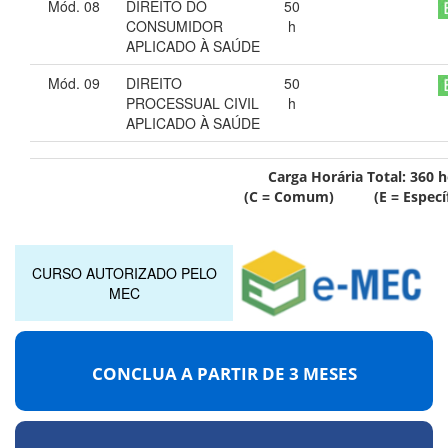
Mód. 08
DIREITO DO
50
CONSUMIDOR
h
APLICADO À SAÚDE
Mód. 09
DIREITO
50
PROCESSUAL CIVIL
h
APLICADO À SAÚDE
Carga Horária Total:
360
h
(C = Comum) (E = Específ
CURSO AUTORIZADO PELO
MEC
CONCLUA A PARTIR DE
3 MESES