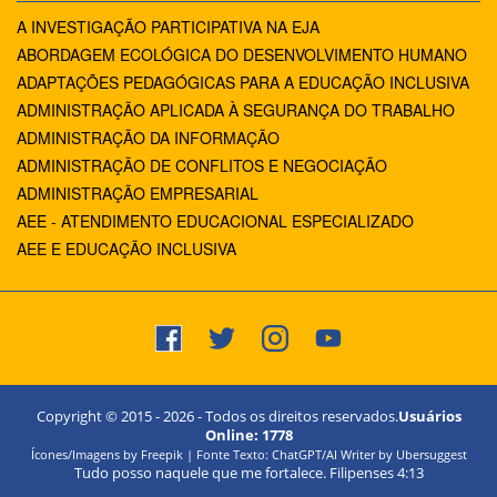
A INVESTIGAÇÃO PARTICIPATIVA NA EJA
ABORDAGEM ECOLÓGICA DO DESENVOLVIMENTO HUMANO
ADAPTAÇÕES PEDAGÓGICAS PARA A EDUCAÇÃO INCLUSIVA
ADMINISTRAÇÃO APLICADA À SEGURANÇA DO TRABALHO
ADMINISTRAÇÃO DA INFORMAÇÃO
ADMINISTRAÇÃO DE CONFLITOS E NEGOCIAÇÃO
ADMINISTRAÇÃO EMPRESARIAL
AEE - ATENDIMENTO EDUCACIONAL ESPECIALIZADO
AEE E EDUCAÇÃO INCLUSIVA
Copyright © 2015 -
2026
- Todos os direitos reservados.
Usuários
Online:
1778
Ícones/Imagens by Freepik | Fonte Texto: ChatGPT/AI Writer by Ubersuggest
Tudo posso naquele que me fortalece. Filipenses 4:13