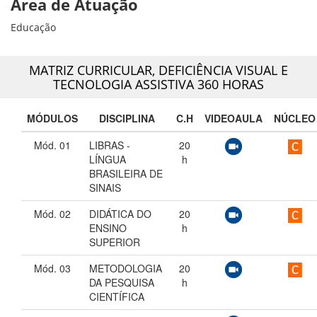
Área de Atuação
Educação
MATRIZ CURRICULAR,
DEFICIÊNCIA VISUAL E
TECNOLOGIA ASSISTIVA 360 HORAS
MÓDULOS
DISCIPLINA
C.H
VIDEOAULA
NÚCLEO
Mód. 01
LIBRAS -
20
LÍNGUA
h
BRASILEIRA DE
SINAIS
Mód. 02
DIDÁTICA DO
20
ENSINO
h
SUPERIOR
Mód. 03
METODOLOGIA
20
DA PESQUISA
h
CIENTÍFICA