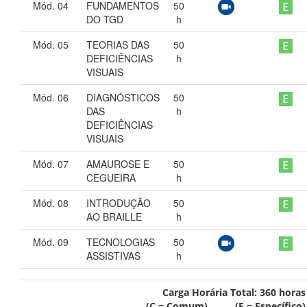
Mód. 04
FUNDAMENTOS
50
DO TGD
h
Mód. 05
TEORIAS DAS
50
DEFICIÊNCIAS
h
VISUAIS
Mód. 06
DIAGNÓSTICOS
50
DAS
h
DEFICIÊNCIAS
VISUAIS
Mód. 07
AMAUROSE E
50
CEGUEIRA
h
Mód. 08
INTRODUÇÃO
50
AO BRAILLE
h
Mód. 09
TECNOLOGIAS
50
ASSISTIVAS
h
Carga Horária Total:
360
horas
(C = Comum) (E = Específico)