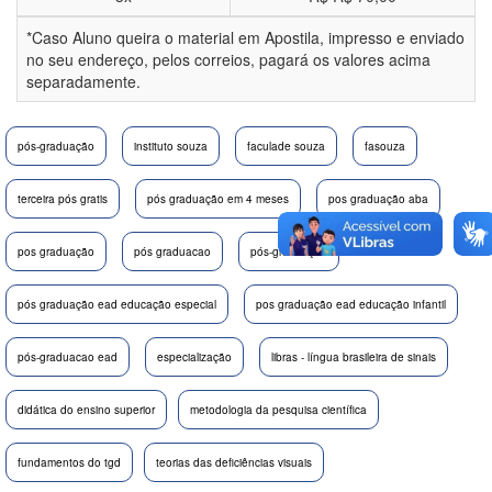
*Caso Aluno queira o material em Apostila, impresso e enviado
no seu endereço, pelos correios, pagará os valores acima
separadamente.
pós-graduação
instituto souza
faculade souza
fasouza
terceira pós gratis
pós graduação em 4 meses
pos graduação aba
pos graduação
pós graduacao
pós-graduação
pós graduação ead educação especial
pos graduação ead educação infantil
pós-graduacao ead
especialização
libras - língua brasileira de sinais
didática do ensino superior
metodologia da pesquisa científica
fundamentos do tgd
teorias das deficiências visuais