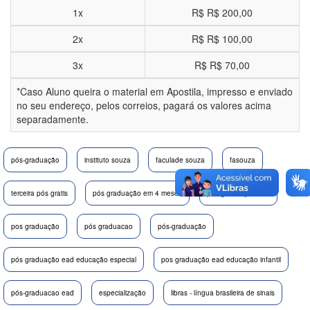
1x
R$
R$ 200,00
2x
R$
R$ 100,00
3x
R$
R$ 70,00
*Caso Aluno queira o material em Apostila, impresso e enviado
no seu endereço, pelos correios, pagará os valores acima
separadamente.
pós-graduação
instituto souza
faculade souza
fasouza
terceira pós gratis
pós graduação em 4 meses
pos graduação aba
pos graduação
pós graduacao
pós-graduação
pós graduação ead educação especial
pos graduação ead educação infantil
pós-graduacao ead
especialização
libras - língua brasileira de sinais