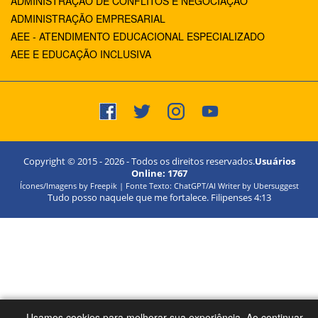
ADMINISTRAÇÃO DE CONFLITOS E NEGOCIAÇÃO
ADMINISTRAÇÃO EMPRESARIAL
AEE - ATENDIMENTO EDUCACIONAL ESPECIALIZADO
AEE E EDUCAÇÃO INCLUSIVA
Copyright © 2015 -
2026
- Todos os direitos reservados.
Usuários
Online:
1767
Ícones/Imagens by Freepik | Fonte Texto: ChatGPT/AI Writer by Ubersuggest
Tudo posso naquele que me fortalece. Filipenses 4:13
Usamos cookies para melhorar sua experiência. Ao continuar