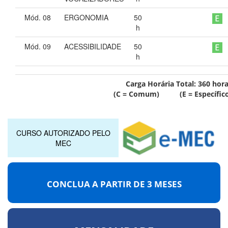
Mód. 08
ERGONOMIA
50
h
Mód. 09
ACESSIBILIDADE
50
h
Carga Horária Total:
360
hora
(C = Comum) (E = Específico
CURSO AUTORIZADO PELO
MEC
CONCLUA A PARTIR DE
3 MESES