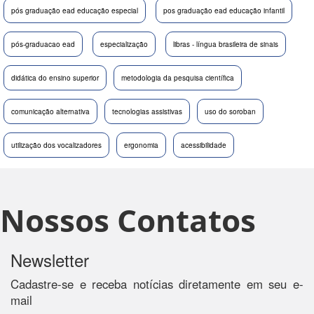
pós graduação ead educação especial
pos graduação ead educação infantil
pós-graduacao ead
especialização
libras - língua brasileira de sinais
didática do ensino superior
metodologia da pesquisa científica
comunicação alternativa
tecnologias assistivas
uso do soroban
utilização dos vocalizadores
ergonomia
acessibilidade
Nossos Contatos
Newsletter
Cadastre-se e receba notícias diretamente em seu e-
mail