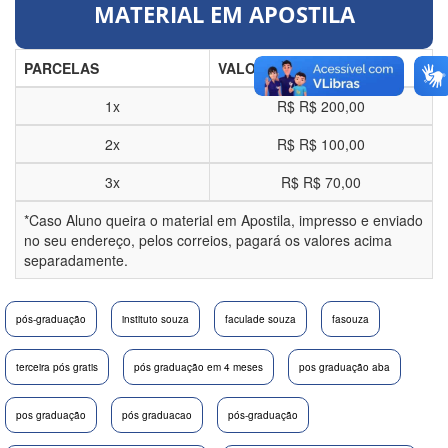
MATERIAL EM APOSTILA
PARCELAS
VALOR
1x
R$
R$ 200,00
2x
R$
R$ 100,00
3x
R$
R$ 70,00
*Caso Aluno queira o material em Apostila, impresso e enviado
no seu endereço, pelos correios, pagará os valores acima
separadamente.
pós-graduação
instituto souza
faculade souza
fasouza
terceira pós gratis
pós graduação em 4 meses
pos graduação aba
pos graduação
pós graduacao
pós-graduação