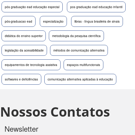
pós graduação ead educação especial
pos graduação ead educação infantil
pós-graduacao ead
especialização
libras - língua brasileira de sinais
didática do ensino superior
metodologia da pesquisa científica
legislação da acessibilidade
métodos de comunicação alternativa
equipamentos de tecnologia assistiva
espaços multifuncionais
softwares e deficiências
comunicação alternativa aplicadas à educação
Nossos Contatos
Newsletter