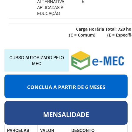
ALTERNATIVA
h
APLICADAS À
EDUCAÇÃO
Carga Horária Total:
720
ho
(C = Comum) (E = Específi
CURSO AUTORIZADO PELO
MEC
CONCLUA A PARTIR DE
6 MESES
MENSALIDADE
PARCELAS
VALOR
DESCONTO