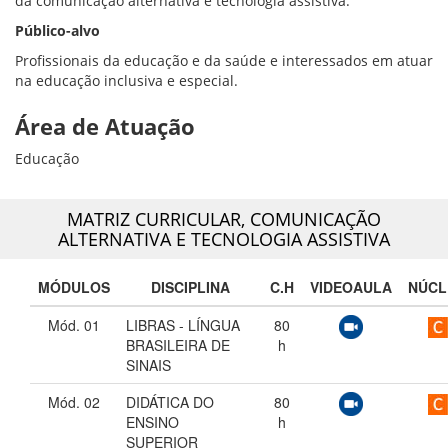
da comunicação alternativa e tecnologia assistiva.
Público-alvo
Profissionais da educação e da saúde e interessados em atuar
na educação inclusiva e especial.
Área de Atuação
Educação
MATRIZ CURRICULAR,
COMUNICAÇÃO
ALTERNATIVA E TECNOLOGIA ASSISTIVA
MÓDULOS
DISCIPLINA
C.H
VIDEOAULA
NÚCL
Mód. 01
LIBRAS - LÍNGUA
80
BRASILEIRA DE
h
SINAIS
Mód. 02
DIDÁTICA DO
80
ENSINO
h
SUPERIOR