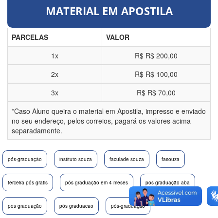
MATERIAL EM APOSTILA
PARCELAS
VALOR
1x
R$
R$ 200,00
2x
R$
R$ 100,00
3x
R$
R$ 70,00
*Caso Aluno queira o material em Apostila, impresso e enviado
no seu endereço, pelos correios, pagará os valores acima
separadamente.
pós-graduação
instituto souza
faculade souza
fasouza
terceira pós gratis
pós graduação em 4 meses
pos graduação aba
pos graduação
pós graduacao
pós-graduação