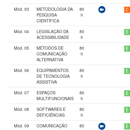
Mód. 03
METODOLOGIA DA
80
PESQUISA
h
CIENTÍFICA
Mód. 04
LEGISLAÇÃO DA
80
ACESSIBILIDADE
h
Mód. 05
MÉTODOS DE
80
COMUNICAÇÃO
h
ALTERNATIVA
Mód. 06
EQUIPAMENTOS
80
DE TECNOLOGIA
h
ASSISTIVA
Mód. 07
ESPAÇOS
80
MULTIFUNCIONAIS
h
Mód. 08
SOFTWARES E
80
DEFICIÊNCIAS
h
Mód. 09
COMUNICAÇÃO
80