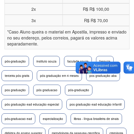
2x
R$
R$ 100,00
3x
R$
R$ 70,00
*Caso Aluno queira o material em Apostila, impresso e enviado
no seu endereço, pelos correios, pagará os valores acima
separadamente.
pós-graduação
instituto souza
faculade souza
fasouza
terceira pós gratis
pós graduação em 4 meses
pos graduação aba
pos graduação
pós graduacao
pós-graduação
pós graduação ead educação especial
pos graduação ead educação infantil
pós-graduacao ead
especialização
libras - língua brasileira de sinais
didática do ensino superior
metodologia da pesquisa científica
cristologia