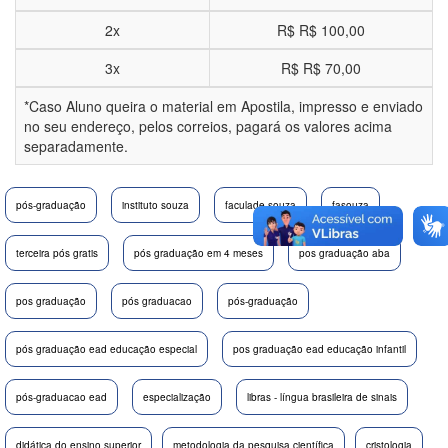
2x
R$
R$ 100,00
3x
R$
R$ 70,00
*Caso Aluno queira o material em Apostila, impresso e enviado
no seu endereço, pelos correios, pagará os valores acima
separadamente.
pós-graduação
instituto souza
faculade souza
fasouza
terceira pós gratis
pós graduação em 4 meses
pos graduação aba
pos graduação
pós graduacao
pós-graduação
pós graduação ead educação especial
pos graduação ead educação infantil
pós-graduacao ead
especialização
libras - língua brasileira de sinais
didática do ensino superior
metodologia da pesquisa científica
cristologia