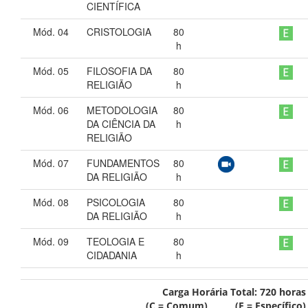
CIENTÍFICA
Mód. 04
CRISTOLOGIA
80
h
Mód. 05
FILOSOFIA DA
80
RELIGIÃO
h
Mód. 06
METODOLOGIA
80
DA CIÊNCIA DA
h
RELIGIÃO
Mód. 07
FUNDAMENTOS
80
DA RELIGIÃO
h
Mód. 08
PSICOLOGIA
80
DA RELIGIÃO
h
Mód. 09
TEOLOGIA E
80
CIDADANIA
h
Carga Horária Total:
720
horas
(C = Comum) (E = Específico)