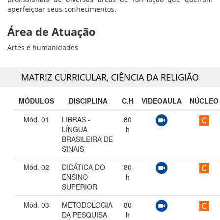
aperfeiçoar seus conhecimentos.
Área de Atuação
Artes e humanidades
MATRIZ CURRICULAR,
CIÊNCIA DA RELIGIÃO
MÓDULOS
DISCIPLINA
C.H
VIDEOAULA
NÚCLEO
Mód. 01
LIBRAS -
80
LÍNGUA
h
BRASILEIRA DE
SINAIS
Mód. 02
DIDÁTICA DO
80
ENSINO
h
SUPERIOR
Mód. 03
METODOLOGIA
80
DA PESQUISA
h