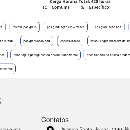
Carga Horária Total:
420
horas
(C = Comum) (E = Específico)
za
terceira pós gratis
pós graduação em 4 meses
pos graduação aba
o infantil
pós-graduacao ead
especialização
libras - língua brasileira de si
bncc
bncc língua portuguesa no ensino fundamental
bncc ciências no ensino fundam
ndamental
s
Contatos
 seu e-mail
Avenida Santa Helena, 1140, N