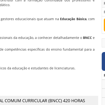
 contribui com a formação continuada dos professores e
dático.
e gestores educacionais que atuam na
Educação Básica
, com
ofissionais da educação, a conhecer detalhadamente o
BNCC
e
s de competências específicas do ensino fundamental para a
icos da educação e estudantes de licenciaturas.
AL COMUM CURRICULAR (BNCC) 420 HORAS