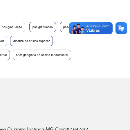
pos graduação
pós graduacao
pós-graduação
nais
didática do ensino superior
ental
bncc geografia no ensino fundamental
ovo Cruzeiro Ipatinga-MG Cep:35164-332.