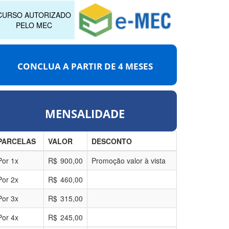
CURSO AUTORIZADO
PELO MEC
CONCLUA A PARTIR DE
4 MESES
MENSALIDADE
PARCELAS
VALOR
DESCONTO
Por
1
x
R$
900,00
Promoção valor à vista
Por
2
x
R$
460,00
Por
3
x
R$
315,00
Por
4
x
R$
245,00