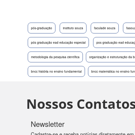
pós-graduação
instituto souza
faculade souza
fasou
pós graduação ead educação especial
pos graduação ead educaçã
metodologia da pesquisa científica
organização e estruturação da 
bncc história no ensino fundamental
bncc matemática no ensino fu
Nossos Contato
Newsletter
Cadastre-se e receba notícias diretamente em