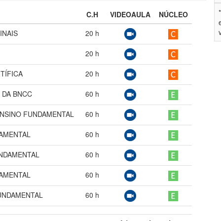
C.H
VIDEOAULA
NÚCLEO
INAIS
20
h
20
h
TÍFICA
20
h
 DA BNCC
60
h
ENSINO FUNDAMENTAL
60
h
DAMENTAL
60
h
UNDAMENTAL
60
h
DAMENTAL
60
h
UNDAMENTAL
60
h