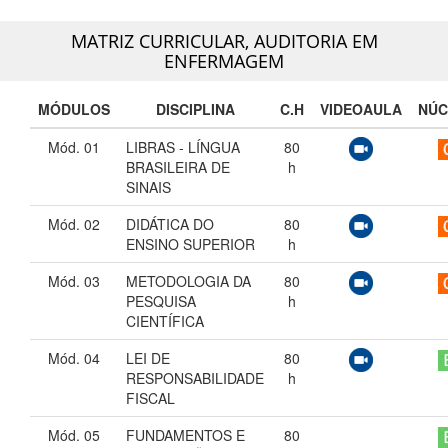
MATRIZ CURRICULAR,
AUDITORIA EM
ENFERMAGEM
MÓDULOS
DISCIPLINA
C.H
VIDEOAULA
NÚC
Mód. 01
LIBRAS - LÍNGUA
80
BRASILEIRA DE
h
SINAIS
Mód. 02
DIDÁTICA DO
80
ENSINO SUPERIOR
h
Mód. 03
METODOLOGIA DA
80
PESQUISA
h
CIENTÍFICA
Mód. 04
LEI DE
80
RESPONSABILIDADE
h
FISCAL
Mód. 05
FUNDAMENTOS E
80