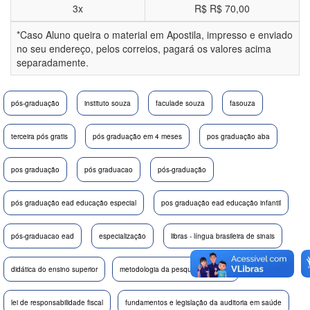
3x
R$
R$ 70,00
*Caso Aluno queira o material em Apostila, impresso e enviado
no seu endereço, pelos correios, pagará os valores acima
separadamente.
pós-graduação
instituto souza
faculade souza
fasouza
terceira pós gratis
pós graduação em 4 meses
pos graduação aba
pos graduação
pós graduacao
pós-graduação
pós graduação ead educação especial
pos graduação ead educação infantil
pós-graduacao ead
especialização
libras - língua brasileira de sinais
didática do ensino superior
metodologia da pesquisa científica
lei de responsabilidade fiscal
fundamentos e legislação da auditoria em saúde