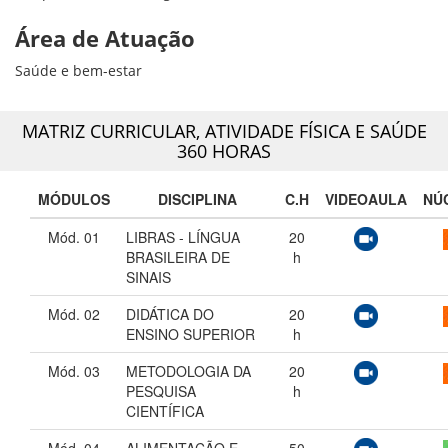
Área de Atuação
Saúde e bem-estar
MATRIZ CURRICULAR,
ATIVIDADE FÍSICA E SAÚDE
360 HORAS
MÓDULOS
DISCIPLINA
C.H
VIDEOAULA
NÚ
Mód. 01
LIBRAS - LÍNGUA
20
BRASILEIRA DE
h
SINAIS
Mód. 02
DIDÁTICA DO
20
ENSINO SUPERIOR
h
Mód. 03
METODOLOGIA DA
20
PESQUISA
h
CIENTÍFICA