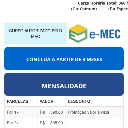
Carga Horária Total:
360
h
(C = Comum) (E = Especí
CURSO AUTORIZADO PELO
MEC
CONCLUA A PARTIR DE
3 MESES
MENSALIDADE
PARCELAS
VALOR
DESCONTO
Por
1
x
R$
590,00
Promoção valor à vista
Por
2
x
R$
305,00