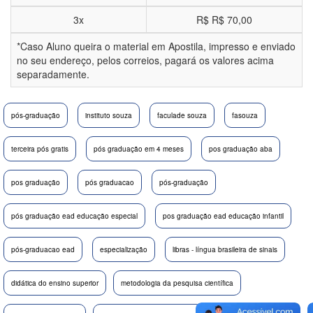
3x
R$
R$ 70,00
*Caso Aluno queira o material em Apostila, impresso e enviado
no seu endereço, pelos correios, pagará os valores acima
separadamente.
pós-graduação
instituto souza
faculade souza
fasouza
terceira pós gratis
pós graduação em 4 meses
pos graduação aba
pos graduação
pós graduacao
pós-graduação
pós graduação ead educação especial
pos graduação ead educação infantil
pós-graduacao ead
especialização
libras - língua brasileira de sinais
didática do ensino superior
metodologia da pesquisa científica