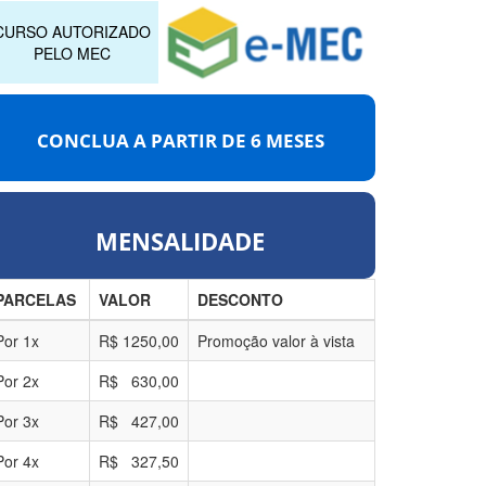
CURSO AUTORIZADO
PELO MEC
CONCLUA A PARTIR DE
6 MESES
MENSALIDADE
PARCELAS
VALOR
DESCONTO
Por
1
x
R$
1250,00
Promoção valor à vista
Por
2
x
R$
630,00
Por
3
x
R$
427,00
Por
4
x
R$
327,50