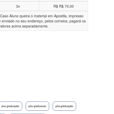
3x
R$
R$ 70,00
*Caso Aluno queira o material em Apostila, impresso
e enviado no seu endereço, pelos correios, pagará os
valores acima separadamente.
pos graduação
pós graduacao
pós-graduação