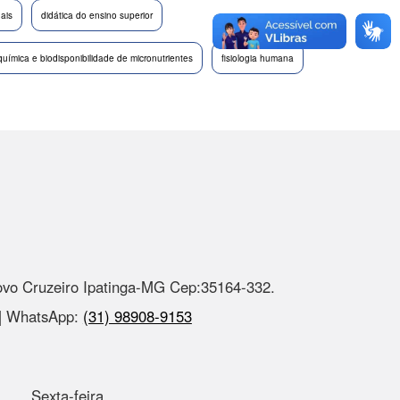
nais
didática do ensino superior
química e biodisponibilidade de micronutrientes
fisiologia humana
ovo Cruzeiro Ipatinga-MG Cep:35164-332.
 | WhatsApp:
(31) 98908-9153
Sexta-feira