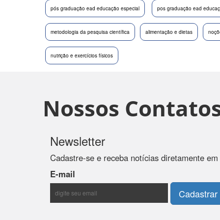
pós graduação ead educação especial
pos graduação ead educaçã
metodologia da pesquisa científica
alimentação e dietas
noçõ
nutrição e exercícios físicos
Nossos Contato
Newsletter
Cadastre-se e receba notícias diretamente em
E-mail