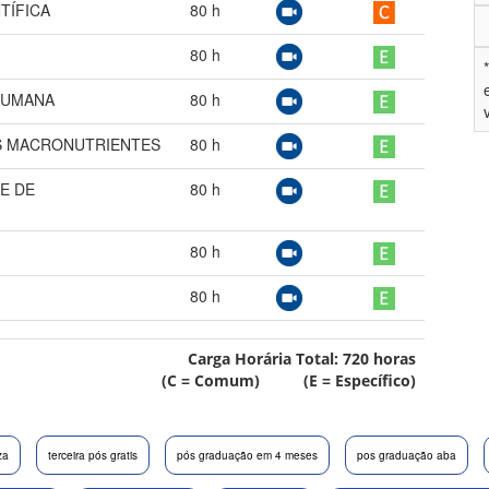
TÍFICA
80
h
80
h
HUMANA
80
h
S MACRONUTRIENTES
80
h
DE DE
80
h
80
h
80
h
Carga Horária Total:
720
horas
(C = Comum) (E = Específico)
za
terceira pós gratis
pós graduação em 4 meses
pos graduação aba