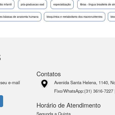
o infantil
pós-graduacao ead
especialização
libras - língua brasileira de si
es básicas de anatomia humana
bioquímica e metabolismo dos macronutrientes
bio
s
Contatos
 seu e-mail
Avenida Santa Helena, 1140, N
Fixo/WhatsApp:(31) 3616-7227
Horário de Atendimento
Segunda a Quinta