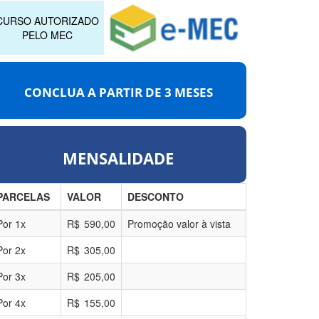
CURSO AUTORIZADO
PELO MEC
CONCLUA A PARTIR DE
3 MESES
MENSALIDADE
PARCELAS
VALOR
DESCONTO
Por
1
x
R$
590,00
Promoção valor à vista
Por
2
x
R$
305,00
Por
3
x
R$
205,00
Por
4
x
R$
155,00