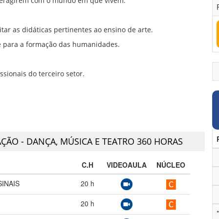
teragirem com o mundo em que vivem.
tar as didáticas pertinentes ao ensino de arte.
e para a formação das humanidades.
ssionais do terceiro setor.
ÇÃO - DANÇA, MÚSICA E TEATRO 360 HORAS
C.H
VIDEOAULA
NÚCLEO
SINAIS
20
h
20
h