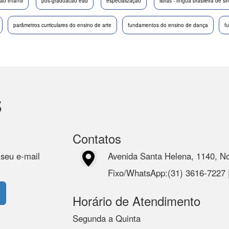
o infantil
pós-graduacao ead
especialização
libras - língua brasileira de si
parâmetros curriculares do ensino de arte
fundamentos do ensino de dança
f
s
Contatos
 seu e-mail
Avenida Santa Helena, 1140, N
Fixo/WhatsApp:(31) 3616-7227
Horário de Atendimento
Segunda a Quinta