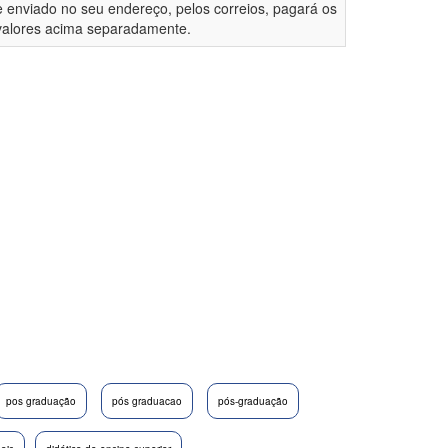
e enviado no seu endereço, pelos correios, pagará os
valores acima separadamente.
pos graduação
pós graduacao
pós-graduação