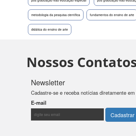
pós graduação ead educação especial
pos graduação ead educaçã
metodologia da pesquisa científica
fundamentos do ensino de arte
didática do ensino de arte
Nossos Contato
Newsletter
Cadastre-se e receba notícias diretamente em
E-mail