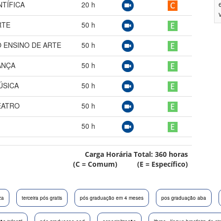
NTÍFICA
20
h
RTE
50
h
 ENSINO DE ARTE
50
h
ANÇA
50
h
ÚSICA
50
h
EATRO
50
h
50
h
Carga Horária Total:
360
horas
(C = Comum) (E = Específico)
za
terceira pós gratis
pós graduação em 4 meses
pos graduação aba