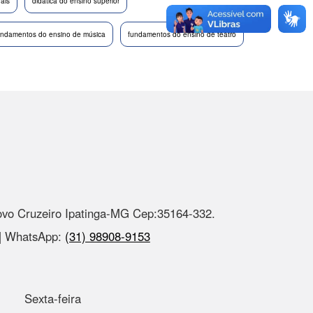
nais
didática do ensino superior
undamentos do ensino de música
fundamentos do ensino de teatro
ovo Cruzeiro Ipatinga-MG Cep:35164-332.
 | WhatsApp:
(31) 98908-9153
Sexta-feira