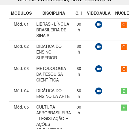
MÓDULOS
DISCIPLINA
C.H
VIDEOAULA
NÚCL
Mód. 01
LIBRAS - LÍNGUA
80
BRASILEIRA DE
h
SINAIS
Mód. 02
DIDÁTICA DO
80
ENSINO
h
SUPERIOR
Mód. 03
METODOLOGIA
80
DA PESQUISA
h
CIENTÍFICA
Mód. 04
DIDÁTICA DO
80
ENSINO DA ARTE
h
Mód. 05
CULTURA
80
AFROBRASILEIRA
h
- LEGISLAÇÃO E
AÇÕES