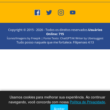
Copyright © 2015 -
2026
- Todos os direitos reservados.
Usuários
Online:
715
Ícones/Imagens by Freepik | Fonte Texto: ChatGPT/AI Writer by Ubersuggest
Tudo posso naquele que me fortalece. Filipenses 4:13
Usamos cookies para melhorar sua experiência. Ao continuar
navegando, você concorda com nossa
Política de Privacidade
.
Aceitar