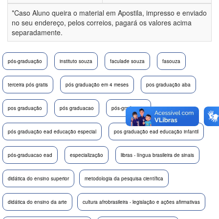
*Caso Aluno queira o material em Apostila, impresso e enviado
no seu endereço, pelos correios, pagará os valores acima
separadamente.
pós-graduação
instituto souza
faculade souza
fasouza
terceira pós gratis
pós graduação em 4 meses
pos graduação aba
pos graduação
pós graduacao
pós-graduação
pós graduação ead educação especial
pos graduação ead educação infantil
pós-graduacao ead
especialização
libras - língua brasileira de sinais
didática do ensino superior
metodologia da pesquisa científica
didática do ensino da arte
cultura afrobrasileira - legislação e ações afirmativas