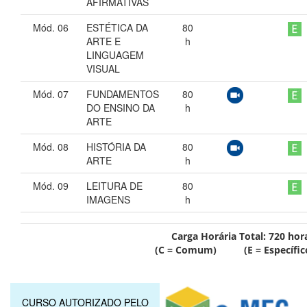
AFIRMATIVAS
Mód. 06
ESTÉTICA DA
80
ARTE E
h
LINGUAGEM
VISUAL
Mód. 07
FUNDAMENTOS
80
DO ENSINO DA
h
ARTE
Mód. 08
HISTÓRIA DA
80
ARTE
h
Mód. 09
LEITURA DE
80
IMAGENS
h
Carga Horária Total:
720
hor
(C = Comum) (E = Específic
CURSO AUTORIZADO PELO