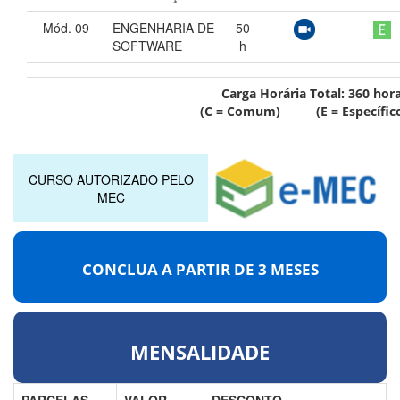
Mód. 09
ENGENHARIA DE
50
SOFTWARE
h
Carga Horária Total:
360
hor
(C = Comum) (E = Específic
CURSO AUTORIZADO PELO
MEC
CONCLUA A PARTIR DE
3 MESES
MENSALIDADE