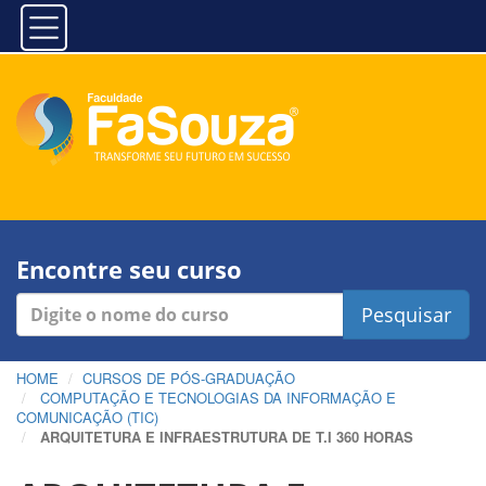
Encontre seu curso
Pesquisar
HOME
CURSOS DE PÓS-GRADUAÇÃO
COMPUTAÇÃO E TECNOLOGIAS DA INFORMAÇÃO E
COMUNICAÇÃO (TIC)
ARQUITETURA E INFRAESTRUTURA DE T.I 360 HORAS