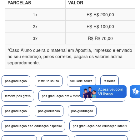
PARCELAS
VALOR
1x
R$
R$ 200,00
2x
R$
R$ 100,00
3x
R$
R$ 70,00
*Caso Aluno queira o material em Apostila, impresso e enviado
no seu endereço, pelos correios, pagará os valores acima
separadamente.
pós-graduação
instituto souza
faculade souza
fasouza
terceira pós gratis
pós graduação em 4 meses
pos graduação aba
pos graduação
pós graduacao
pós-graduação
pós graduação ead educação especial
pos graduação ead educação infantil