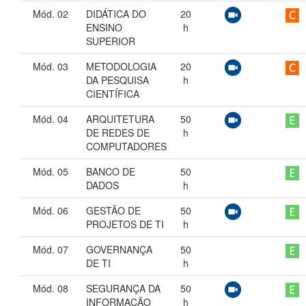
Mód. 02
DIDÁTICA DO
20
ENSINO
h
SUPERIOR
Mód. 03
METODOLOGIA
20
DA PESQUISA
h
CIENTÍFICA
Mód. 04
ARQUITETURA
50
DE REDES DE
h
COMPUTADORES
Mód. 05
BANCO DE
50
DADOS
h
Mód. 06
GESTÃO DE
50
PROJETOS DE TI
h
Mód. 07
GOVERNANÇA
50
DE TI
h
Mód. 08
SEGURANÇA DA
50
INFORMAÇÃO
h