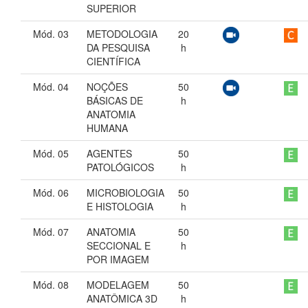
SUPERIOR
Mód. 03
METODOLOGIA
20
DA PESQUISA
h
CIENTÍFICA
Mód. 04
NOÇÕES
50
BÁSICAS DE
h
ANATOMIA
HUMANA
Mód. 05
AGENTES
50
PATOLÓGICOS
h
Mód. 06
MICROBIOLOGIA
50
E HISTOLOGIA
h
Mód. 07
ANATOMIA
50
SECCIONAL E
h
POR IMAGEM
Mód. 08
MODELAGEM
50
ANATÔMICA 3D
h