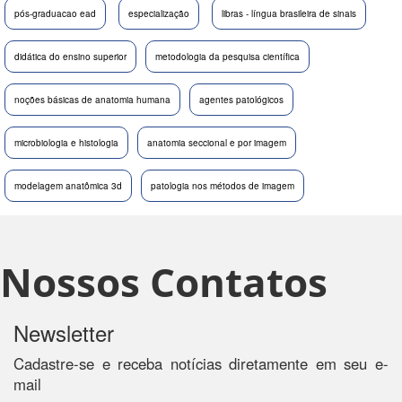
pós-graduacao ead
especialização
libras - língua brasileira de sinais
didática do ensino superior
metodologia da pesquisa científica
noções básicas de anatomia humana
agentes patológicos
microbiologia e histologia
anatomia seccional e por imagem
modelagem anatômica 3d
patologia nos métodos de imagem
Nossos Contatos
Newsletter
Cadastre-se e receba notícias diretamente em seu e-
mail