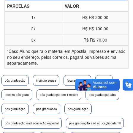
PARCELAS
VALOR
1x
R$
R$ 200,00
2x
R$
R$ 100,00
3x
R$
R$ 70,00
*Caso Aluno queira o material em Apostila, impresso e enviado
no seu endereço, pelos correios, pagará os valores acima
separadamente.
pós-graduação
instituto souza
faculade souza
fasouza
terceira pós gratis
pós graduação em 4 meses
pos graduação aba
pos graduação
pós graduacao
pós-graduação
pós graduação ead educação especial
pos graduação ead educação infantil