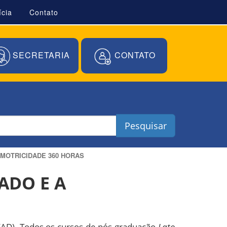
ícia
Contato
SECRETARIA
CONTATO
Pesquisar
OMOTRICIDADE 360 HORAS
ADO E A
 (EAD). Todos os cursos de pós-graduação
Lato