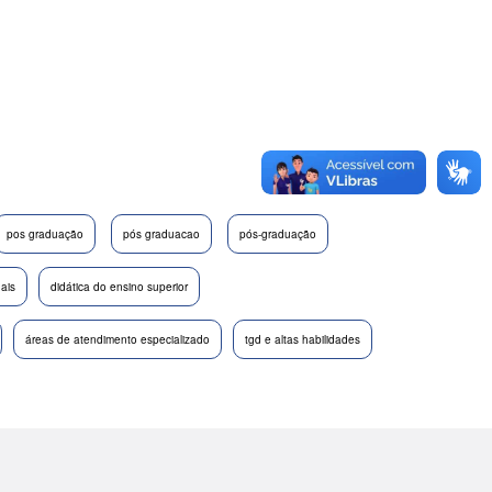
pos graduação
pós graduacao
pós-graduação
nais
didática do ensino superior
áreas de atendimento especializado
tgd e altas habilidades