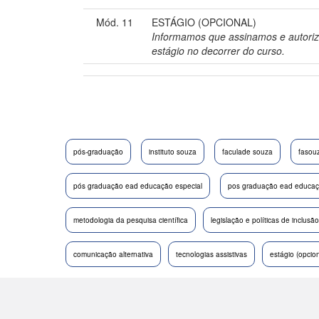
Mód. 11
ESTÁGIO (OPCIONAL)
Informamos que assinamos e autoriz
estágio no decorrer do curso.
pós-graduação
instituto souza
faculade souza
fasou
pós graduação ead educação especial
pos graduação ead educaçã
metodologia da pesquisa científica
legislação e políticas de inclusão
comunicação alternativa
tecnologias assistivas
estágio (opcion