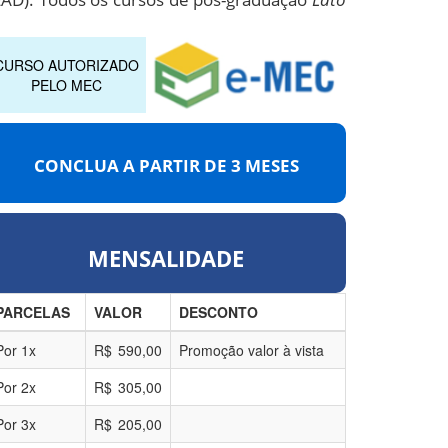
CURSO AUTORIZADO
PELO MEC
CONCLUA A PARTIR DE
3 MESES
MENSALIDADE
PARCELAS
VALOR
DESCONTO
Por
1
x
R$
590,00
Promoção valor à vista
Por
2
x
R$
305,00
Por
3
x
R$
205,00