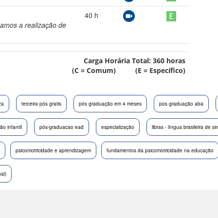
40
h
amos a realização de
Carga Horária Total:
360
horas
(C = Comum) (E = Específico)
za
terceira pós gratis
pós graduação em 4 meses
pos graduação aba
o infantil
pós-graduacao ead
especialização
libras - língua brasileira de si
psicomotricidade e aprendizagem
fundamentos da psicomotricidade na educação
al)