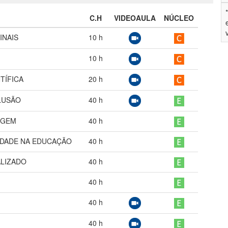
C.H
VIDEOAULA
NÚCLEO
INAIS
10
h
10
h
TÍFICA
20
h
CLUSÃO
40
h
AGEM
40
h
IDADE NA EDUCAÇÃO
40
h
ALIZADO
40
h
40
h
40
h
40
h