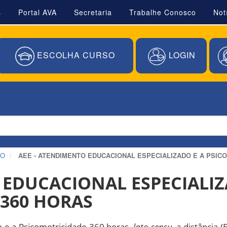
s
Portal AVA
Secretaria
Trabalhe Conosco
Not
ESCOLHA CURSO
LOGIN
ÃO
AEE - ATENDIMENTO EDUCACIONAL ESPECIALIZADO E A PSIC
 EDUCACIONAL ESPECIALIZ
360 HORAS
o e a Psicomotricidade 360 horas,
lato sensu
, a distância