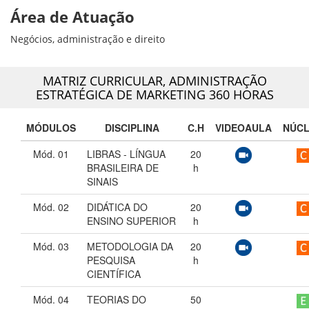
Área de Atuação
Negócios, administração e direito
MATRIZ CURRICULAR,
ADMINISTRAÇÃO
ESTRATÉGICA DE MARKETING 360 HORAS
MÓDULOS
DISCIPLINA
C.H
VIDEOAULA
NÚC
Mód. 01
LIBRAS - LÍNGUA
20
BRASILEIRA DE
h
SINAIS
Mód. 02
DIDÁTICA DO
20
ENSINO SUPERIOR
h
Mód. 03
METODOLOGIA DA
20
PESQUISA
h
CIENTÍFICA
Mód. 04
TEORIAS DO
50