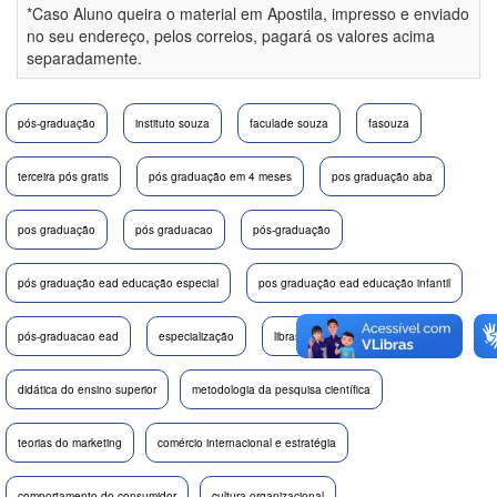
*Caso Aluno queira o material em Apostila, impresso e enviado
no seu endereço, pelos correios, pagará os valores acima
separadamente.
pós-graduação
instituto souza
faculade souza
fasouza
terceira pós gratis
pós graduação em 4 meses
pos graduação aba
pos graduação
pós graduacao
pós-graduação
pós graduação ead educação especial
pos graduação ead educação infantil
pós-graduacao ead
especialização
libras - língua brasileira de sinais
didática do ensino superior
metodologia da pesquisa científica
teorias do marketing
comércio internacional e estratégia
comportamento do consumidor
cultura organizacional