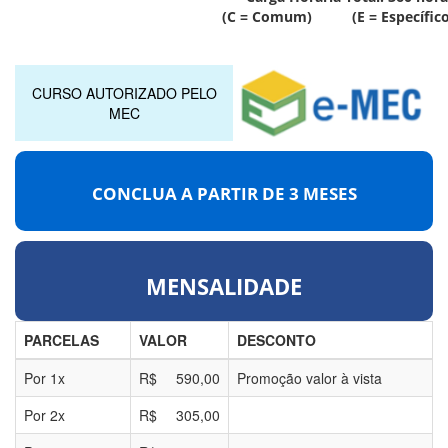
(C = Comum) (E = Específico
CURSO AUTORIZADO PELO
MEC
CONCLUA A PARTIR DE
3 MESES
MENSALIDADE
PARCELAS
VALOR
DESCONTO
Por
1
x
R$
590,00
Promoção valor à vista
Por
2
x
R$
305,00