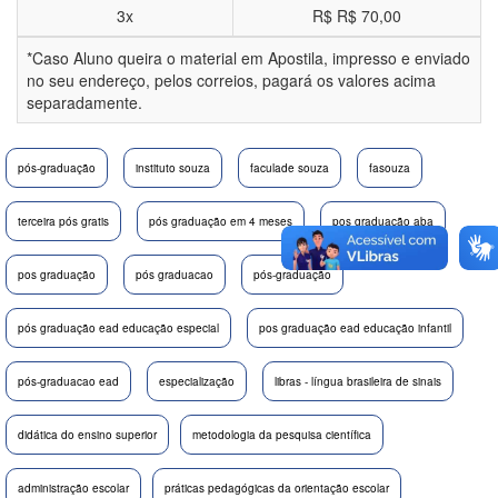
3x
R$
R$ 70,00
*Caso Aluno queira o material em Apostila, impresso e enviado
no seu endereço, pelos correios, pagará os valores acima
separadamente.
pós-graduação
instituto souza
faculade souza
fasouza
terceira pós gratis
pós graduação em 4 meses
pos graduação aba
pos graduação
pós graduacao
pós-graduação
pós graduação ead educação especial
pos graduação ead educação infantil
pós-graduacao ead
especialização
libras - língua brasileira de sinais
didática do ensino superior
metodologia da pesquisa científica
administração escolar
práticas pedagógicas da orientação escolar