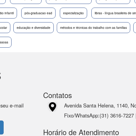
o infantil
pós-graduacao ead
especialização
libras - língua brasileira de si
colar
educação e diversidade
métodos e técnicas do trabalho com as famílias
essoas
s
Contatos
 seu e-mail
Avenida Santa Helena, 1140, N
Fixo/WhatsApp:(31) 3616-7227
Horário de Atendimento