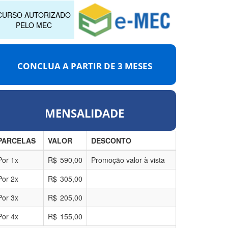
CURSO AUTORIZADO
PELO MEC
CONCLUA A PARTIR DE
3 MESES
MENSALIDADE
PARCELAS
VALOR
DESCONTO
Por
1
x
R$
590,00
Promoção valor à vista
Por
2
x
R$
305,00
Por
3
x
R$
205,00
Por
4
x
R$
155,00