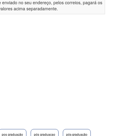
e enviado no seu endereço, pelos correios, pagará os
valores acima separadamente.
pos graduação
pós graduacao
pós-graduação