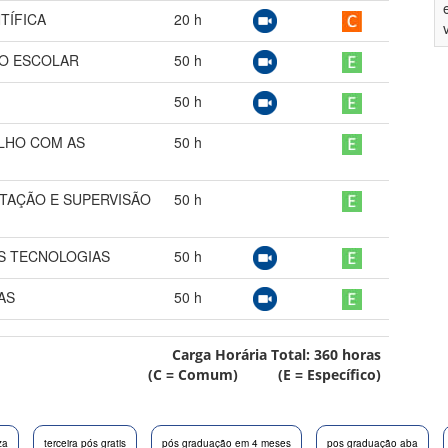
TÍFICA
20
h
TO ESCOLAR
50
h
50
h
LHO COM AS
50
h
NTAÇÃO E SUPERVISÃO
50
h
S TECNOLOGIAS
50
h
AS
50
h
Carga Horária Total:
360
horas
(C = Comum) (E = Específico)
za
terceira pós gratis
pós graduação em 4 meses
pos graduação aba